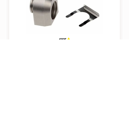
AXIS ACI CONDUIT ADAPTER 3/4" NPS 2P
Artikelnummer: 213056
Adapter von 3/4" NPS Kanälen auf AXIS 3/4" Standard, 2
Stück, Edelstahl
Für Preise und Verfügbarkeiten bitte
einloggen
.