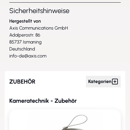
können Sie außerdem von AXIS Radar Data
Visualizer profitieren – einer leistungsstarken
Sicherheitshinweise
Anwendung, die Mehrwerte für Axis
Hergestellt von
Multisensorkameras schafft und deren
Axis Communications GmbH
Funktionalität erweitert.
Adalperostr. 86
85737 Ismaning
Deutschland
info-de@axis.com
ZUBEHÖR
Kategorien
Kameratechnik - Zubehör