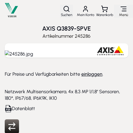
Direkt zum Inhalt
Suchen
Mein Konto
Warenkorb
Menü
AXIS Q3839-SPVE
Artikelnummer
245286
Für Preise und Verfügbarkeiten bitte
einloggen
.
Netzwerk Multisensorkamera, 4x 8,3 MP 1/1,8" Sensoren,
180°, IP67/68, IP6K9K, IK10
Datenblatt