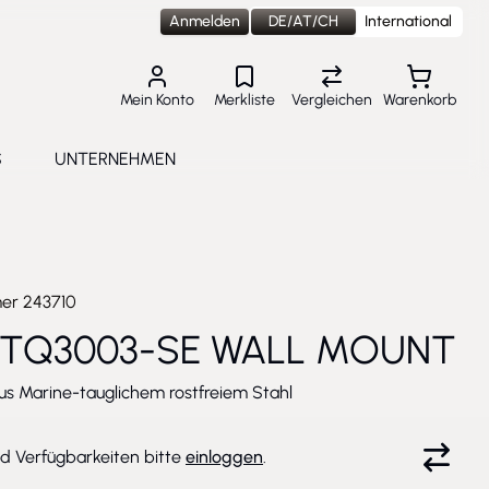
Anmelden
DE/AT/CH
International
Mein Konto
Merkliste
Vergleichen
Warenkorb
S
UNTERNEHMEN
lungen
e submenu for Aktuelles
Toggle submenu for Unternehmen
mer
243710
 TQ3003-SE WALL MOUNT
s Marine-tauglichem rostfreiem Stahl
nd Verfügbarkeiten bitte
einloggen
.