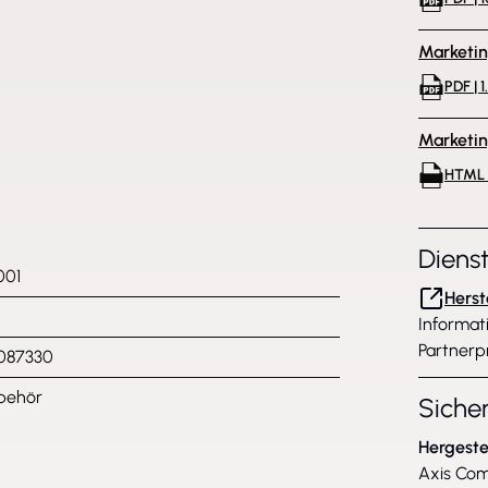
Marketi
PDF | 
Marketi
HTML 
Diens
001
Herst
Informat
Partnerp
1087330
behör
Siche
Hergeste
Axis Co