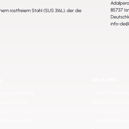
Adalpero
85737 Is
em rostfreiem Stahl (SUS 316L), der die
Deutsch
info-de@
s
Info & Hilfe
ng & Customizing
Innen- & Außendi
 und Planung
Produktberatung 
er Partnerprogramme
Versandkosten
er-Service Levels
Transportschäden