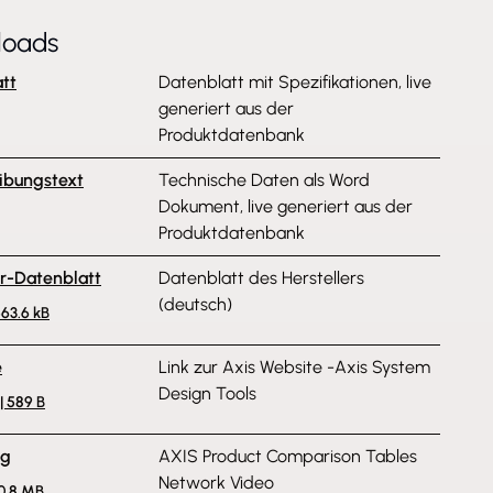
loads
tt
Datenblatt mit Spezifikationen, live
generiert aus der
Produktdatenbank
ibungstext
Technische Daten als Word
Dokument, live generiert aus der
Produktdatenbank
er-Datenblatt
Datenblatt des Herstellers
(deutsch)
463.6 kB
e
Link zur Axis Website -Axis System
Design Tools
| 589 B
ng
AXIS Product Comparison Tables
Network Video
10.8 MB