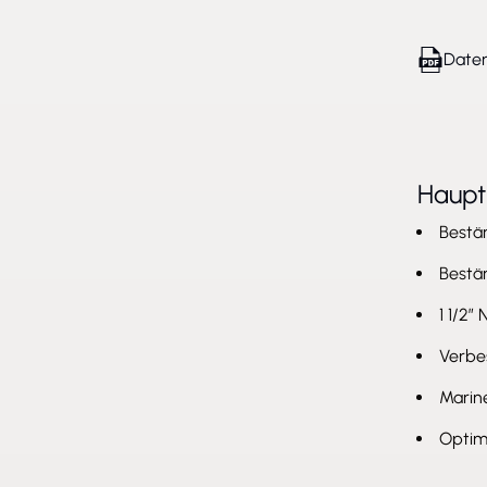
Daten
Haup
Bestä
Bestä
1 1/2”
Verbe
Marine
Optim