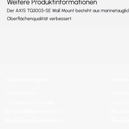
Weitere Produktinformationen
Der AXIS TQ3003-SE Wall Mount besteht aus marinetauglich
Oberflächenqualität verbessert.
Beliebte Kategorie
Service
Kameratechnik
Consulti
Visualisierung & Storage
Beratung
Sensorik & Perimeterschutz
Herstell
Zutrittskontrolle & Intercom
Herstell