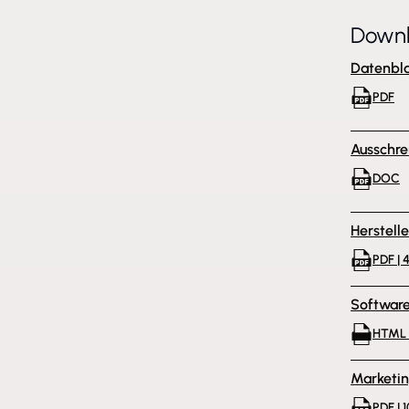
Down
Datenbla
PDF
Ausschre
DOC
Herstell
PDF | 
Softwar
HTML 
Marketi
PDF | 