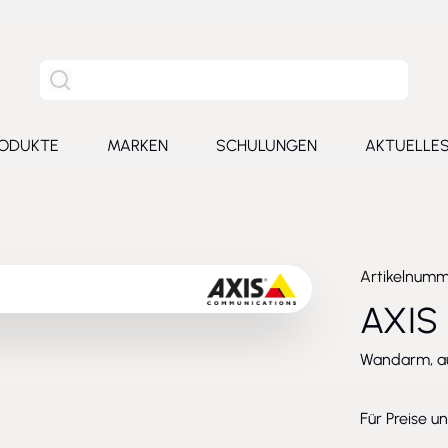
Site Suche
ODUKTE
MARKEN
SCHULUNGEN
AKTUELLE
for Leistungen
Toggle submenu for Produkte
Toggle submenu for Marken
Toggle submenu for Schu
Toggl
Artikelnum
AXIS
Wandarm, au
Für Preise u