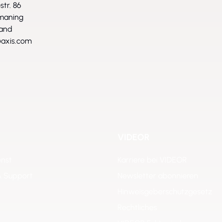
str. 86
maning
land
axis.com
VIDEOR
enst
Karriere bei VIDEOR
& Support
Newsletter abonnieren
Hinweisgeberschutzgesetz
Rechtliches