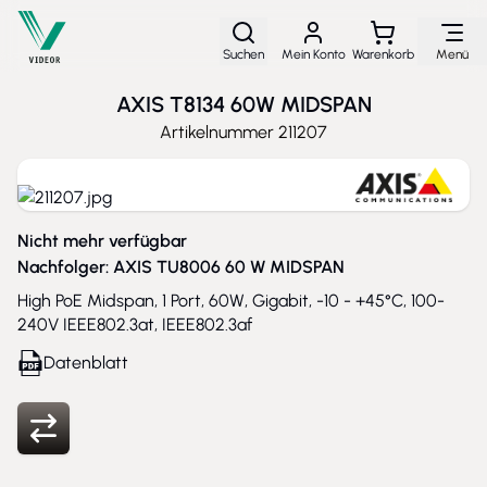
Direkt zum Inhalt
Suchen
Mein Konto
Warenkorb
Menü
AXIS T8134 60W MIDSPAN
Artikelnummer
211207
Nicht mehr verfügbar
Nachfolger:
AXIS TU8006 60 W MIDSPAN
High PoE Midspan, 1 Port, 60W, Gigabit, -10 - +45°C, 100-
240V IEEE802.3at, IEEE802.3af
Datenblatt