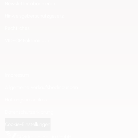
Newsletter abonnieren
Hinweisgeberschutzgesetz
Rechtliches
VIDEOR Faktenindex
Impressum
Allgemeine Verkaufsbedingungen
Haftungsausschluss
Datenschutzerklärung
Cookie-Einstellungen
© Videor E. Hartig GmbH