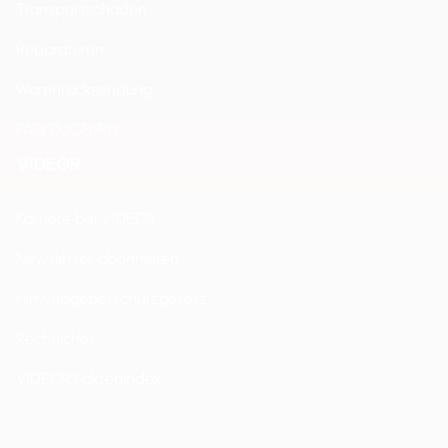
Transportschäden
Reparaturen
Warenrücksendung
FAQ ZUGFeRD
VIDEOR
Karriere bei VIDEOR
Newsletter abonnieren
Hinweisgeberschutzgesetz
Rechtliches
VIDEOR Faktenindex