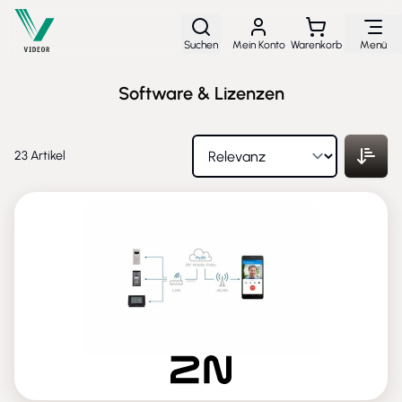
Direkt zum Inhalt
Suchen
Mein Konto
Warenkorb
Menü
Software & Lizenzen
23
Artikel
NEU