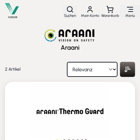
Direkt zum Inhalt
Suchen
Mein Konto
Warenkorb
Menü
Araani
2
Artikel