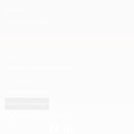
Rechtliches
VIDEOR Faktenindex
Impressum
Allgemeine Verkaufsbedingungen
Haftungsausschluss
Datenschutzerklärung
Cookie-Einstellungen
© Videor E. Hartig GmbH