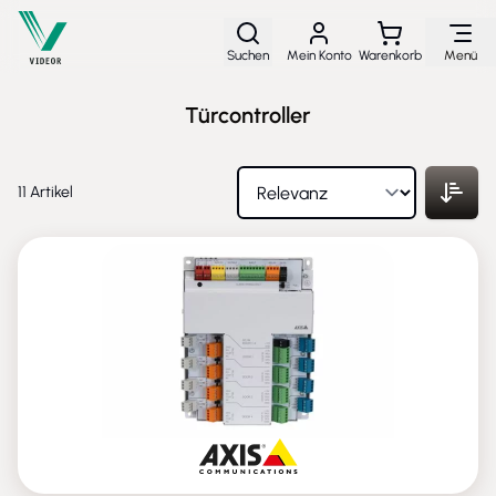
Direkt zum Inhalt
Suchen
Mein Konto
Warenkorb
Menü
Türcontroller
11
Artikel