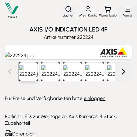
Direkt zum Inhalt
Suchen
Mein Konto
Warenkorb
Menü
AXIS I/O INDICATION LED 4P
Artikelnummer
222224
View larger image
View larger image
View larger image
View larger image
View larg
Für Preise und Verfügbarkeiten bitte
einloggen
.
Rotlicht LED, zur Montage an Axis Kameras, 4 Stück,
Zubehörteil
Datenblatt