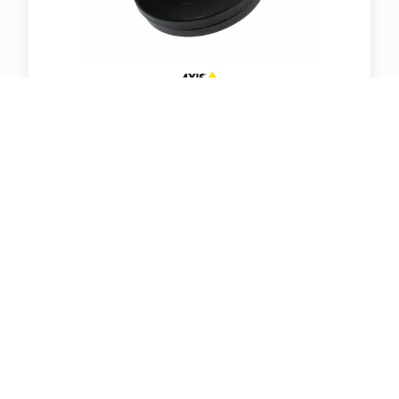
AXIS GASKET C M20 CABLE 3-5MM 10PCS
Artikelnummer: 211342
Kabeldichtung, M20, für Kabel mit 3-5mm Durchmesser,
IP67, 21mm Lochdurchmesser, 10 Stück
Für Preise und Verfügbarkeiten bitte
einloggen
.