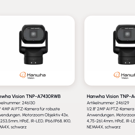
nwha Vision TNP-A7430RWB
Hanwha Vision TNP-
ikelnummer: 246130
Artikelnummer: 246129
.8" 4MP AI PTZ-Kamera für robuste
1/2.8" 2MP AI PTZ-Kamera 
endungen, Motorzoom Objektiv 43x,
Anwendungen, Motorzoom
-253,5mm, HPoE, IR-LED, IP66/IP68, IK10,
4,75-261,4mm, HPoE, IR-LED
A4X, schwarz
NEMA4X, schwarz