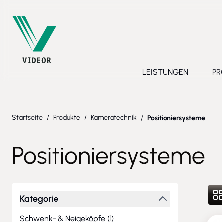
Direkt zum Inhalt
LEISTUNGEN
PR
Toggle submenu 
Startseite
/
Produkte
/
Kameratechnik
/
Positioniersysteme
Positioniersysteme
Kategorie
Schwenk- & Neigeköpfe (
1
)
N