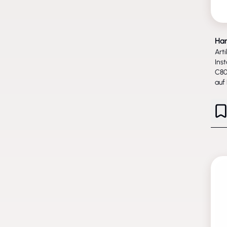
Ha
Art
Ins
C80
auf