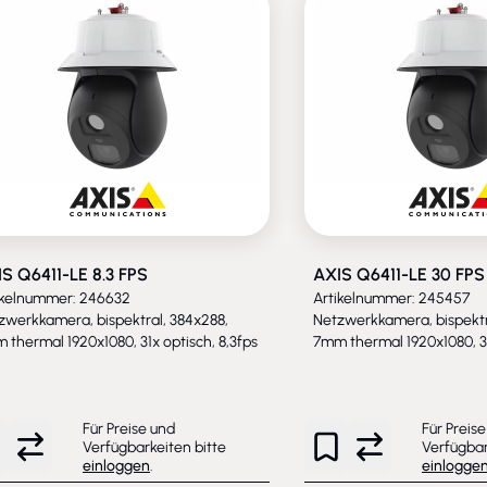
S Q6411-LE 8.3 FPS
AXIS Q6411-LE 30 FPS
ikelnummer: 246632
Artikelnummer: 245457
zwerkkamera, bispektral, 384x288,
Netzwerkkamera, bispektr
 thermal 1920x1080, 31x optisch, 8,3fps
7mm thermal 1920x1080, 31
Für Preise und
Für Preis
Verfügbarkeiten bitte
Verfügbar
einloggen
.
einlogge