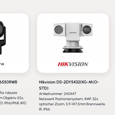
A6550RWB
Hikvision DS-2DY5432IXG-M(O-
STD)
für robuste
Artikelnummer: 245447
 Objektiv 55x,
Netzwerk Positioniersystem, 4MP, 32x
, IP66/IP68, IK10,
optischer Zoom, 5,9-147,5mm Brennweite,
IR, IP66