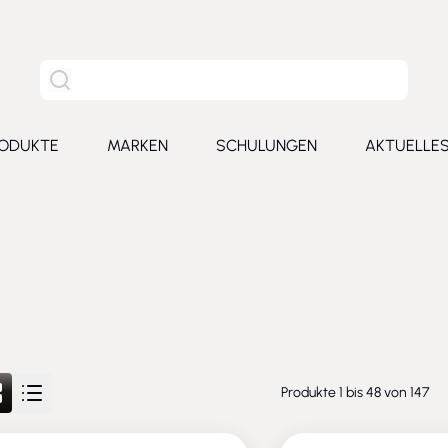
Site Suche
ODUKTE
MARKEN
SCHULUNGEN
AKTUELLE
for Leistungen
Toggle submenu for Produkte
Toggle submenu for Marken
Toggle submenu for Schu
Toggl
Produkte
1
bis
48
von
147
EU
NEU