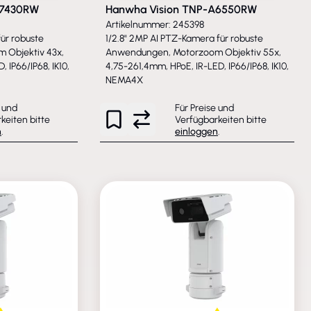
A7430RW
Hanwha Vision TNP-A6550RW
Artikelnummer: 245398
für robuste
1/2.8" 2MP AI PTZ-Kamera für robuste
 Objektiv 43x,
Anwendungen, Motorzoom Objektiv 55x,
 IP66/IP68, IK10,
4,75-261,4mm, HPoE, IR-LED, IP66/IP68, IK10,
NEMA4X
e und
Für Preise und
keiten bitte
Verfügbarkeiten bitte
n
.
einloggen
.