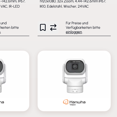
4-142,6mm, IP67,
1920x1080, 32x Zoom, 4,44-142,6mm IP67,
24VAC, IR-LED
IK10, Edelstahl, Wischer, 24VAC
e und
Für Preise und
keiten bitte
Verfügbarkeiten bitte
n
.
einloggen
.