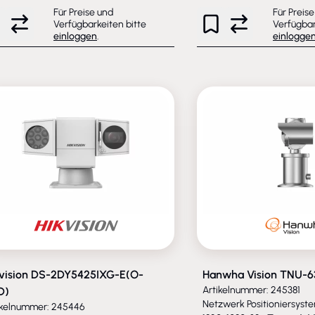
Für Preise und
Für Preis
Verfügbarkeiten bitte
Verfügbar
einloggen
.
einlogge
kvision DS-2DY5425IXG-E(O-
Hanwha Vision TNU-6
Artikelnummer: 245381
D)
Netzwerk Positioniersyste
ikelnummer: 245446