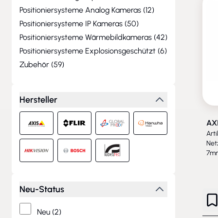
products available
Positioniersysteme Analog Kameras (
12
)
products available
Positioniersysteme IP Kameras (
50
)
products available
Positioniersysteme Wärmebildkameras (
42
)
products available
Positioniersysteme Explosionsgeschützt (
6
)
products available
Zubehör (
59
)
products available
Hersteller
AXI
Art
Net
7mm
Neu-Status
Neu
(2)