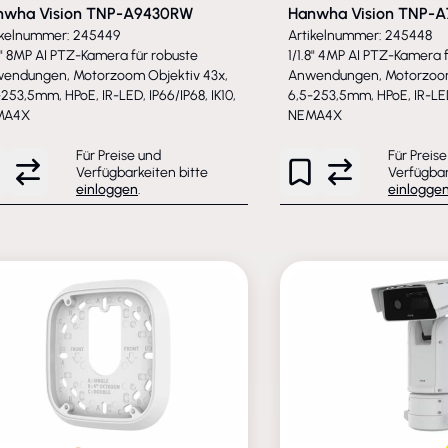
nwha Vision TNP-A9430RW
Hanwha Vision TNP-
ikelnummer: 245449
Artikelnummer: 245448
.8" 8MP AI PTZ-Kamera für robuste
1/1.8" 4MP AI PTZ-Kamera 
endungen, Motorzoom Objektiv 43x,
Anwendungen, Motorzoom
-253,5mm, HPoE, IR-LED, IP66/IP68, IK10,
6,5-253,5mm, HPoE, IR-LED,
MA4X
NEMA4X
Für Preise und
Für Preis
Verfügbarkeiten bitte
Verfügbar
einloggen
.
einlogge