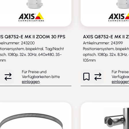
IS Q8752-E MK II ZOOM 30 FPS
AXIS Q8752-E MK II 
ikelnummer: 243200
Artikelnummer: 243199
itioniersystem, bispektral, Tag/Nacht
Positioniersystem, bispekt
isch, 1080p, 32x, 30Hz, 640x480, 35-
optisch, 1080p, 32x, 8,3Hz
5mm
105mm
Für Preise und
Für Preis
Verfügbarkeiten bitte
Verfügbar
einloggen
.
einlogge