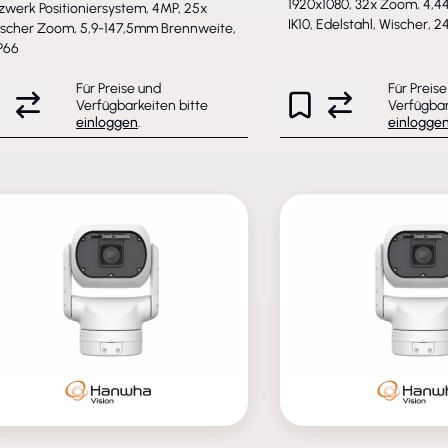
1920x1080, 32x Zoom, 4,4
zwerk Positioniersystem, 4MP, 25x
IK10, Edelstahl, Wischer, 
ischer Zoom, 5,9-147,5mm Brennweite,
IP66
Für Preise und
Für Preis
Verfügbarkeiten bitte
Verfügbar
einloggen
.
einlogge