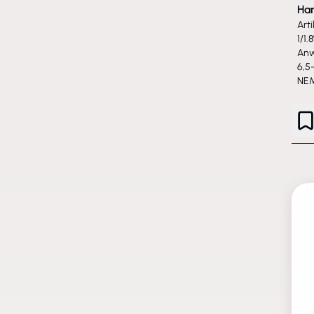
Ha
Art
1/1
Anw
6,5
NE