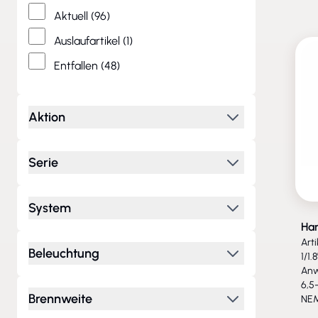
Aktuell
(96)
Auslaufartikel
(1)
Entfallen
(48)
Aktion
Serie
System
Ha
Art
Beleuchtung
1/1
Anw
6,5
Brennweite
NEM