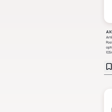
AX
Art
Pos
opt
10