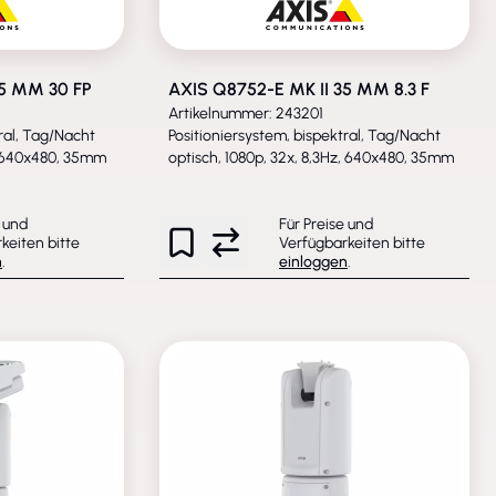
35 MM 30 FP
AXIS Q8752-E MK II 35 MM 8.3 F
Artikelnummer: 243201
ral, Tag/Nacht
Positioniersystem, bispektral, Tag/Nacht
, 640x480, 35mm
optisch, 1080p, 32x, 8,3Hz, 640x480, 35mm
e und
Für Preise und
keiten bitte
Verfügbarkeiten bitte
n
.
einloggen
.