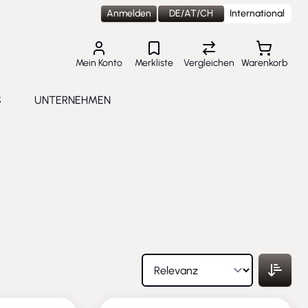
Anmelden
DE/AT/CH
International
Mein Konto
Merkliste
Vergleichen
Warenkorb
S
UNTERNEHMEN
lungen
e submenu for Aktuelles
Toggle submenu for Unternehmen