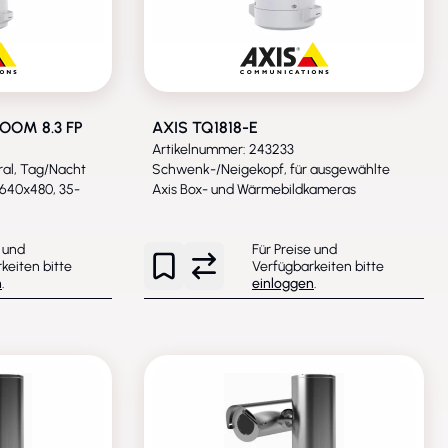
ZOOM 8.3 FP
AXIS TQ1818-E
Artikelnummer: 243233
ral, Tag/Nacht
Schwenk-/Neigekopf, für ausgewählte
, 640x480, 35-
Axis Box- und Wärmebildkameras
e und
Für Preise und
keiten bitte
Verfügbarkeiten bitte
n
.
einloggen
.