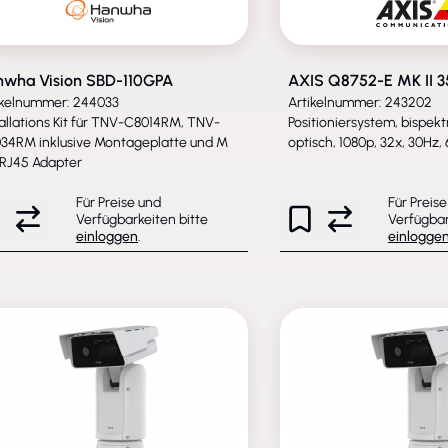
nwha Vision SBD-110GPA
AXIS Q8752-E MK II 
ikelnummer: 244033
Artikelnummer: 243202
tallations Kit für TNV-C8014RM, TNV-
Positioniersystem, bispekt
34RM inklusive Montageplatte und M
optisch, 1080p, 32x, 30Hz
 RJ45 Adapter
Für Preise und
Für Preis
Verfügbarkeiten bitte
Verfügbar
einloggen
.
einlogge