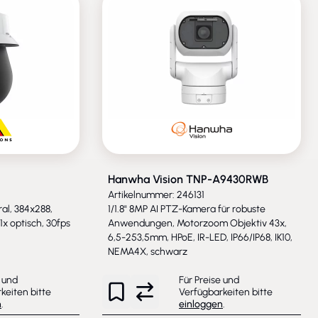
Hanwha Vision TNP-A9430RWB
Artikelnummer: 246131
al, 384x288,
1/1.8" 8MP AI PTZ-Kamera für robuste
x optisch, 30fps
Anwendungen, Motorzoom Objektiv 43x,
6,5-253,5mm, HPoE, IR-LED, IP66/IP68, IK10,
NEMA4X, schwarz
e und
Für Preise und
keiten bitte
Verfügbarkeiten bitte
n
.
einloggen
.