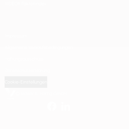
VIDEOR Faktenindex
Impressum
Allgemeine Verkaufsbedingungen
Haftungsausschluss
Datenschutzerklärung
Cookie-Einstellungen
© Videor E. Hartig GmbH