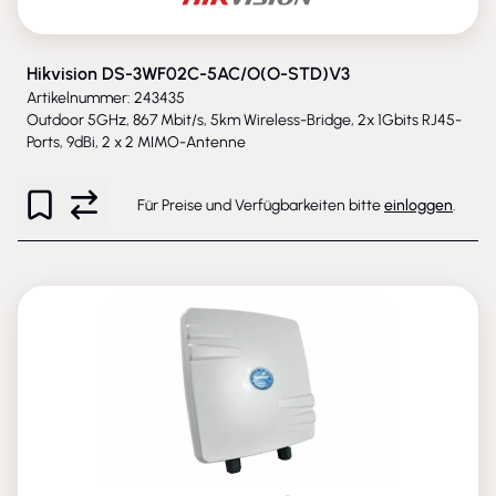
Hikvision DS-3WF02C-5AC/O(O-STD)V3
Artikelnummer: 243435
Outdoor 5GHz, 867 Mbit/s, 5km Wireless-Bridge, 2x 1Gbits RJ45-
Ports, 9dBi, 2 x 2 MIMO-Antenne
Für Preise und Verfügbarkeiten bitte
einloggen
.