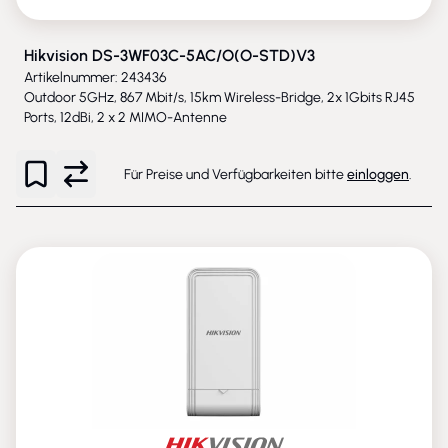
Hikvision DS-3WF03C-5AC/O(O-STD)V3
Artikelnummer: 243436
Outdoor 5GHz, 867 Mbit/s, 15km Wireless-Bridge, 2x 1Gbits RJ45
Ports, 12dBi, 2 x 2 MIMO-Antenne
Für Preise und Verfügbarkeiten bitte
einloggen
.