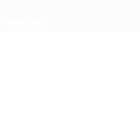
Beliebte Kategorie
Kameratechnik
Visualisierung & Storage
Sensorik & Perimeterschutz
Zutrittskontrolle & Intercom
Services
Consulting & Customizing
Beratung und Planung
Hersteller Partnerprogramme