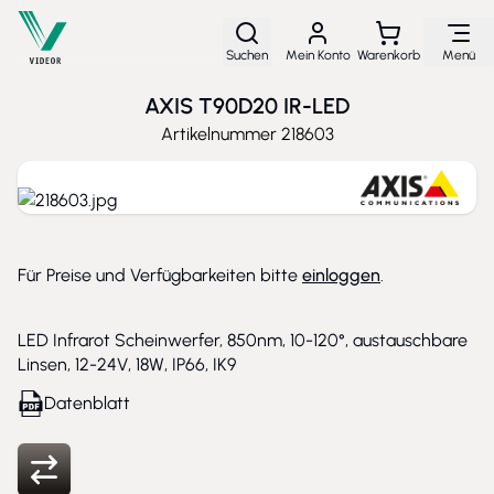
Direkt zum Inhalt
Suchen
Mein Konto
Warenkorb
Menü
AXIS T90D20 IR-LED
Artikelnummer
218603
Für Preise und Verfügbarkeiten bitte
einloggen
.
LED Infrarot Scheinwerfer, 850nm, 10-120°, austauschbare
Linsen, 12-24V, 18W, IP66, IK9
Datenblatt