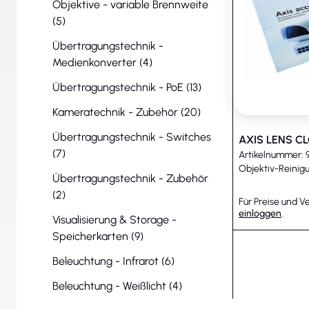
Objektive - variable Brennweite
vollständiger Dunkelheit zuverlässig naturgetreue Farben
(5)
P-Iris für Bilder mit besserem Kontrast, besserer Klarhei
hinaus ermöglicht OptimizedIR eine Überwachung in völl
Übertragungstechnik -
Medienkonverter (4)
Stoßerkennung und Manipulationsalarm werden Sie info
Kamera zu manipulieren.
Übertragungstechnik - PoE (13)
Sicher und leistungsstark
Kameratechnik - Zubehör (20)
Die AXIS P1387-LE bietet Axis Edge Vault, eine hardwar
Übertragungstechnik - Switches
AXIS LENS C
Schutz der Integrität des Geräts ab Werk und zur Verm
(7)
Artikelnummer: 
vertrauliche Informationen. Sie basiert auf einem Axis 
Objektiv-Reinigu
Übertragungstechnik - Zubehör
Deep Learning Processing Unit (DLPU), sodass Sie erweit
(2)
Analysefunktionen am Edge ausführen können. So lassen
Für Preise und V
einloggen
.
Menschen, Fahrzeuge und Fahrzeugtypen erkennen und k
Visualisierung & Storage -
Speicherkarten (9)
die Verarbeitung und die Speicherfähigkeiten weiter v
Daten als bisher erfassen und analysieren – Edge-basier
Beleuchtung - Infrarot (6)
Metadaten für eine schnelle, einfache und effiziente for
Beleuchtung - Weißlicht (4)
aufgezeichnetem Videomaterial zur Verfügung.