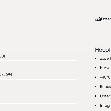
Daten
Haup
001
Zuver
Hervor
1082694
-40°C
Robust
Unter
Integr