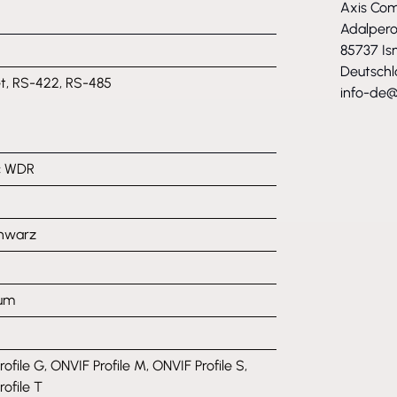
Axis Co
Adalpero
85737 Is
Deutsch
t, RS-422, RS-485
info-de@
c WDR
chwarz
ium
ofile G, ONVIF Profile M, ONVIF Profile S,
ofile T