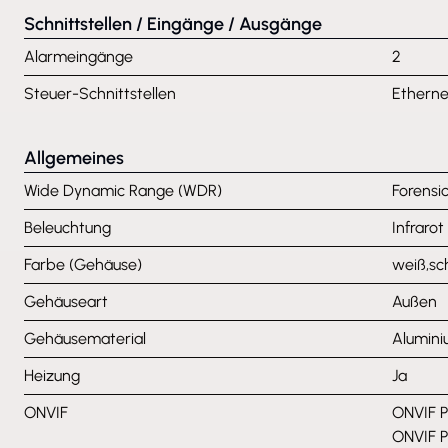
Schnittstellen / Eingänge / Ausgänge
Alarmeingänge
2
Steuer-Schnittstellen
Etherne
Allgemeines
Wide Dynamic Range (WDR)
Forensi
Beleuchtung
Infrarot
Farbe (Gehäuse)
weiß,s
Gehäuseart
Außen
Gehäusematerial
Alumin
Heizung
Ja
ONVIF
ONVIF Pr
ONVIF Pr