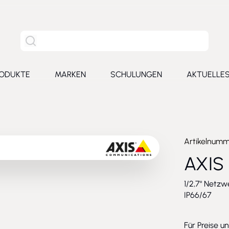
Site Suche
ODUKTE
MARKEN
SCHULUNGEN
AKTUELLE
for Leistungen
Toggle submenu for Produkte
Toggle submenu for Marken
Toggle submenu for Schu
Toggl
Artikelnum
AXIS 
1/2,7" Netzw
IP66/67
Für Preise u