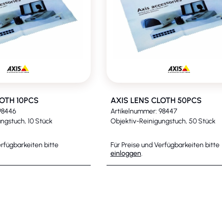
 und gestochen scharfe Bilder. Sie bietet
t, Auflösung und Schärfentiefe. Darüber
iger Dunkelheit bis zu 50 m. Dank
rmiert, wenn jemand versucht, die
ebasierte Cybersicherheitsplattform zum
LOTH 10PCS
AXIS LENS CLOTH 50PCS
eidung von unbefugtem Zugriff auf
98446
Artikelnummer: 98447
System-on-Chip und verfügt über eine
ngstuch, 10 Stück
Objektiv-Reinigungstuch, 50 Stück
erte Funktionen und leistungsstarke
 sich etwa durch AXIS Object Analytics
erfügbarkeiten bitte
Für Preise und Verfügbarkeiten bitte
einloggen
.
lassifizieren. Durch diese DLPU werden
erbessert und Sie können noch mehr
t. Des Weiteren stehen Ihnen wertvolle
ensische Suchfunktionen in Live- oder