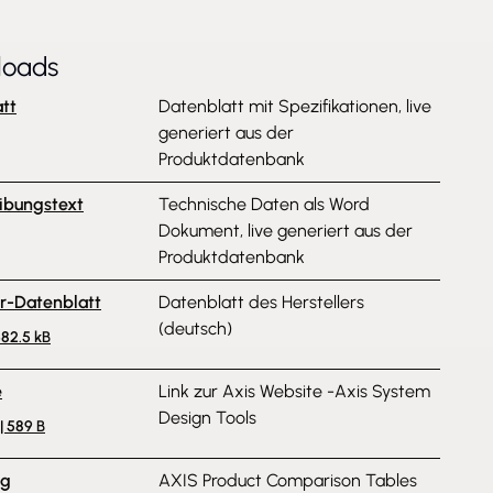
loads
tt
Datenblatt mit Spezifikationen, live
generiert aus der
Produktdatenbank
ibungstext
Technische Daten als Word
Dokument, live generiert aus der
Produktdatenbank
er-Datenblatt
Datenblatt des Herstellers
(deutsch)
482.5 kB
e
Link zur Axis Website -Axis System
Design Tools
| 589 B
ng
AXIS Product Comparison Tables