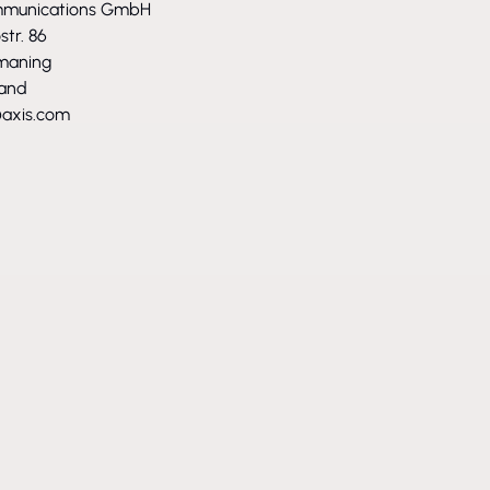
mmunications GmbH
str. 86
maning
land
axis.com