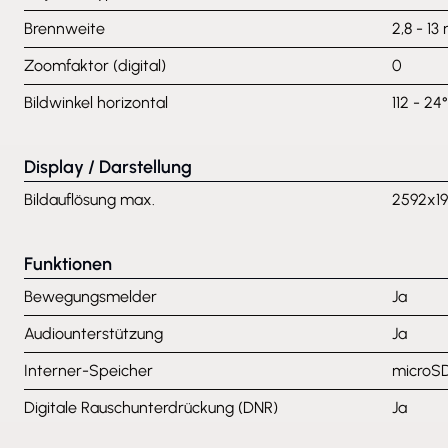
Brennweite
2,8 - 1
Zoomfaktor (digital)
0
Bildwinkel horizontal
112 - 24°
Display / Darstellung
Bildauflösung max.
2592x1
Funktionen
Bewegungsmelder
Ja
Audiounterstützung
Ja
Interner-Speicher
microSD
Digitale Rauschunterdrückung (DNR)
Ja