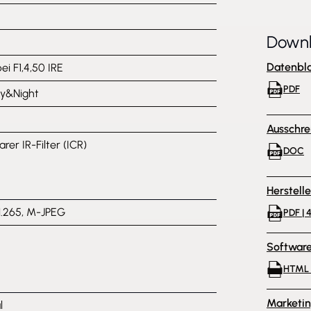
Down
Datenbla
bei F1,4,50 IRE
PDF
y&Night
Ausschre
rer IR-Filter (ICR)
DOC
Herstell
H.265, M-JPEG
PDF | 
Softwar
HTML 
Marketi
l