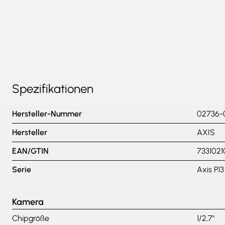
Spezifikationen
Hersteller-Nummer
02736-
Hersteller
AXIS
EAN/GTIN
733102
Serie
Axis P13
Kamera
Chipgröße
1/2,7"