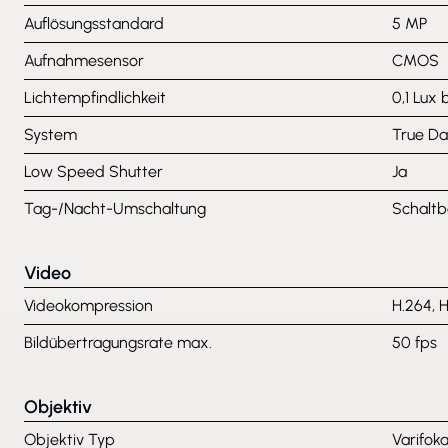
Auflösungsstandard
5 MP
Aufnahmesensor
CMOS
Lichtempfindlichkeit
0,1 Lux 
System
True Da
Low Speed Shutter
Ja
Tag-/Nacht-Umschaltung
Schaltba
Video
Videokompression
H.264, 
Bildübertragungsrate max.
50 fps
Objektiv
Objektiv Typ
Varifoka