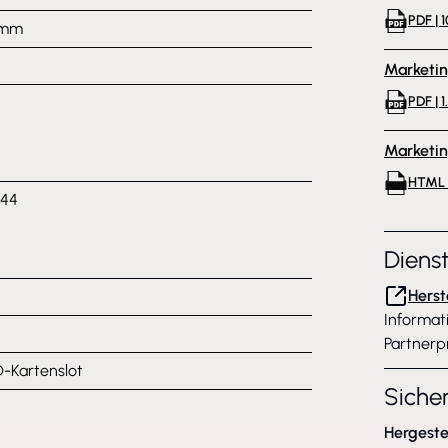
PDF | 
3 mm
Marketi
PDF | 
Marketi
HTML 
944
Diens
Herst
Informat
Partnerp
-Kartenslot
Siche
Hergeste