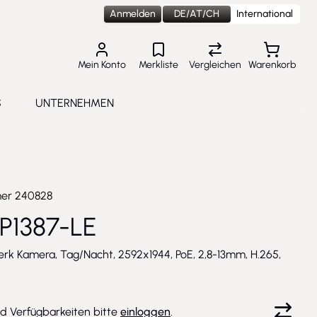
Anmelden
DE/AT/CH
International
Mein Konto
Merkliste
Vergleichen
Warenkorb
S
UNTERNEHMEN
lungen
e submenu for Aktuelles
Toggle submenu for Unternehmen
mer
240828
P1387-LE
erk Kamera, Tag/Nacht, 2592x1944, PoE, 2,8-13mm, H.265,
nd Verfügbarkeiten bitte
einloggen
.