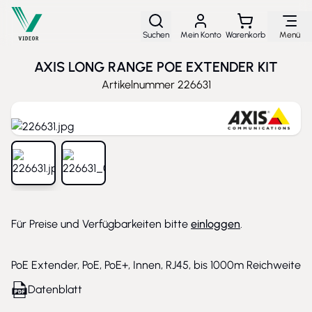
Direkt zum Inhalt
Suchen
Mein Konto
Warenkorb
Menü
AXIS LONG RANGE POE EXTENDER KIT
Artikelnummer
226631
View larger image
View larger image
Für Preise und Verfügbarkeiten bitte
einloggen
.
PoE Extender, PoE, PoE+, Innen, RJ45, bis 1000m Reichweite
Datenblatt