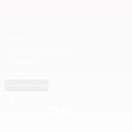
VIDEOR Faktenindex
Impressum
Allgemeine Verkaufsbedingungen
Haftungsausschluss
Datenschutzerklärung
Cookie-Einstellungen
© Videor E. Hartig GmbH