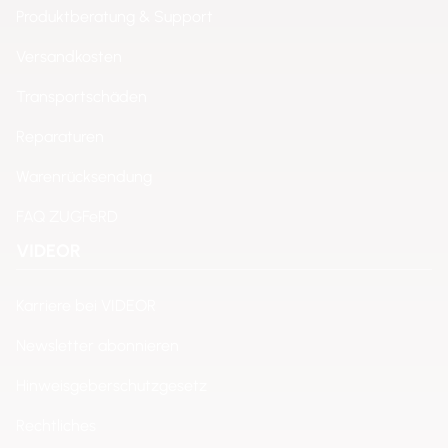
Produktberatung & Support
Versandkosten
Transportschäden
Reparaturen
Warenrücksendung
FAQ ZUGFeRD
VIDEOR
Karriere bei VIDEOR
Newsletter abonnieren
Hinweisgeberschutzgesetz
Rechtliches