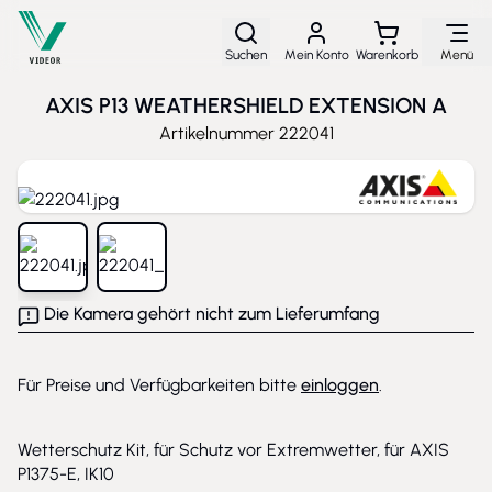
Direkt zum Inhalt
Suchen
Mein Konto
Warenkorb
Menü
AXIS P13 WEATHERSHIELD EXTENSION A
Artikelnummer
222041
View larger image
View larger image
Die Kamera gehört nicht zum Lieferumfang
Für Preise und Verfügbarkeiten bitte
einloggen
.
Wetterschutz Kit, für Schutz vor Extremwetter, für AXIS
P1375-E, IK10