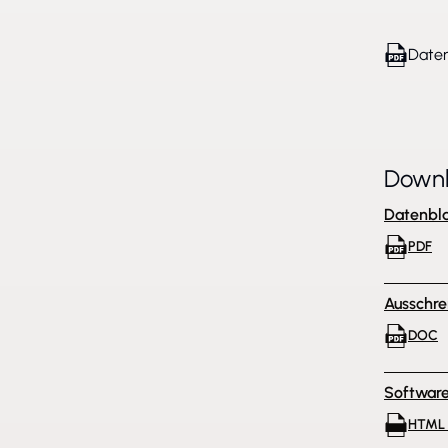
Daten
Down
Datenbla
PDF
Ausschre
DOC
Softwar
HTML 