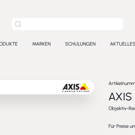
Site Suche
ODUKTE
MARKEN
SCHULUNGEN
AKTUELLE
for Leistungen
Toggle submenu for Produkte
Toggle submenu for Marken
Toggle submenu for Schu
Toggl
Artikelnum
AXIS
Objektiv-Re
Für Preise u