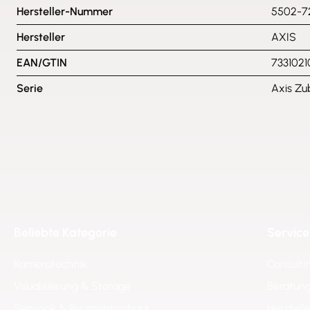
Hersteller-Nummer
5502-7
Hersteller
AXIS
EAN/GTIN
7331021
Serie
Axis Zu
Beliebte Kategorie
Service
Kameratechnik
Consulti
Visualisierung & Storage
Beratung
Sensorik & Perimeterschutz
Herstell