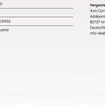
21
Hergeste
Axis Co
Adalpero
031456
85737 Is
Deutsch
behör
info-de@
s
Info & Hilfe
ng & Customizing
Innen- & Außendi
 und Planung
Produktberatung 
er Partnerprogramme
Versandkosten