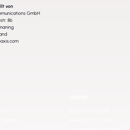
llt von
mmunications GmbH
str. 86
maning
land
axis.com
VIDEOR
enst
Karriere bei VIDEOR
& Support
Newsletter abonnieren
Hinweisgeberschutzgesetz