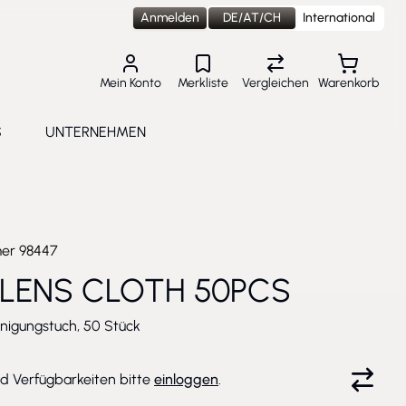
Anmelden
DE/AT/CH
International
Mein Konto
Merkliste
Vergleichen
Warenkorb
S
UNTERNEHMEN
lungen
e submenu for Aktuelles
Toggle submenu for Unternehmen
mer
98447
 LENS CLOTH 50PCS
inigungstuch, 50 Stück
nd Verfügbarkeiten bitte
einloggen
.