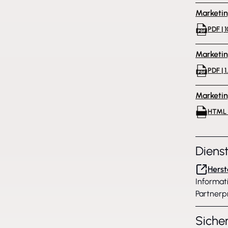
Marketi
PDF | 
Marketi
PDF | 
Marketi
HTML 
Diens
Herst
Informat
Partnerp
Siche