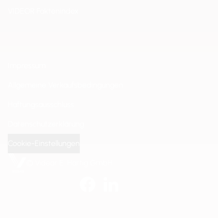
VIDEOR Faktenindex
Impressum
Allgemeine Verkaufsbedingungen
Haftungsausschluss
Datenschutzerklärung
Cookie-Einstellungen
© Videor E. Hartig GmbH