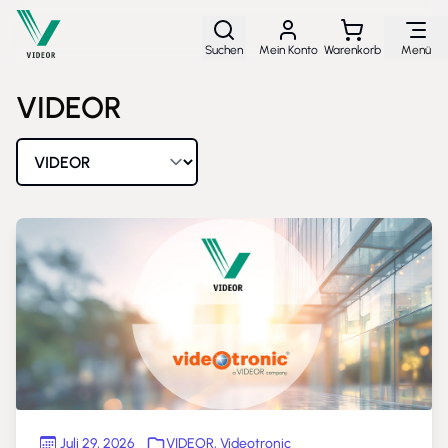
Direkt zum Inhalt
Suchen
Mein Konto
Warenkorb
Menü
VIDEOR
Nach Marke sortieren
Juli 29, 2026
VIDEOR
,
Videotronic