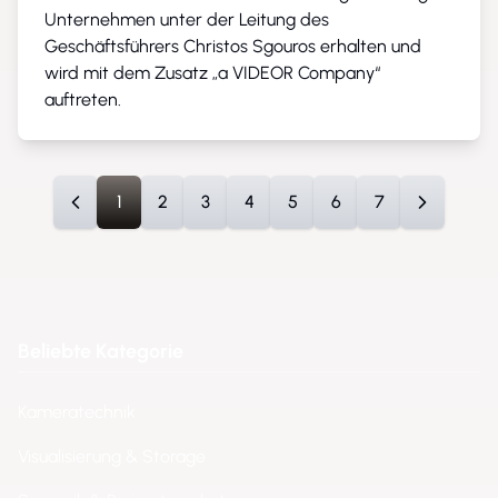
Unternehmen unter der Leitung des
Geschäftsführers Christos Sgouros erhalten und
wird mit dem Zusatz „a VIDEOR Company“
auftreten.
1
2
3
4
5
6
7
Sie lesen gerade die Seite
Seite
Seite
Seite
Seite
Seite
Seite
Beliebte Kategorie
Kameratechnik
Visualisierung & Storage