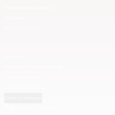
Hinweisgeberschutzgesetz
Rechtliches
VIDEOR Faktenindex
Impressum
Allgemeine Verkaufsbedingungen
Haftungsausschluss
Datenschutzerklärung
Cookie-Einstellungen
© Videor E. Hartig GmbH