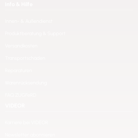
Info & Hilfe
Innen- & Außendienst
Produktberatung & Support
Versandkosten
Transportschäden
Reparaturen
Warenrücksendung
FAQ ZUGFeRD
VIDEOR
Karriere bei VIDEOR
Newsletter abonnieren