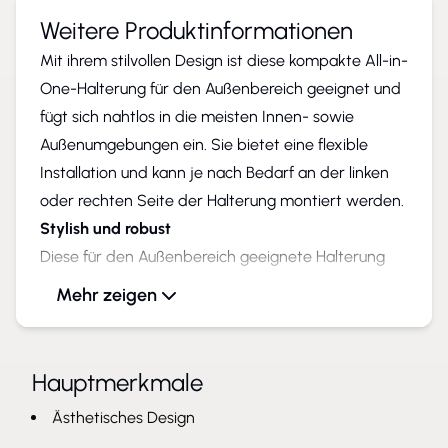
Weitere Produktinformationen
Mit ihrem stilvollen Design ist diese kompakte All-in-
One-Halterung für den Außenbereich geeignet und
fügt sich nahtlos in die meisten Innen- sowie
Außenumgebungen ein. Sie bietet eine flexible
Installation und kann je nach Bedarf an der linken
oder rechten Seite der Halterung montiert werden.
Stylish und robust
Diese für den Außenbereich geeignete Halterung
hält Stößen und rauem Wetter stand und ist ideal
Mehr zeigen
für eine Vielzahl von Innen- und Außenbereichen
geeignet. Mit ihrem stilvollen Design fügt sie sich
perfekt in die meisten Gebäude ein und kann
Hauptmerkmale
problemlos neu gestrichen werden. Diese vielseitige
Ästhetisches Design
Montagehalterung lässt sich umdrehen, sodass eine