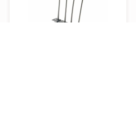
AXIS BIRD CONTROL SPIKE 10P
Artikelnummer: 212813
Taubenspikes, für Kameras und Halterungen, weiß,
Kunststoff, UV-beständig, 10 Stück
Für Preise und Verfügbarkeiten bitte
einloggen
.