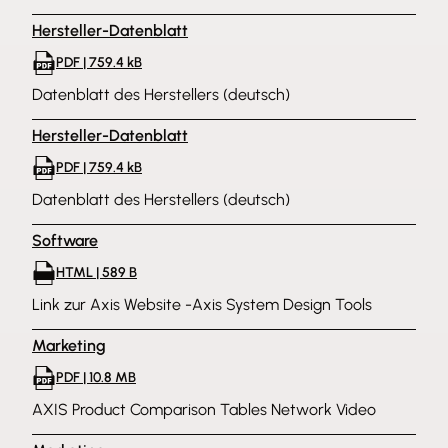
einfachen Anschluss von Strom und Daten an eine
Hersteller-Datenblatt
Vielzahl von Axis Dome- und Panorama-Kameras.
PDF | 759.4 kB
Datenblatt des Herstellers (deutsch)
Hersteller-Datenblatt
PDF | 759.4 kB
Datenblatt des Herstellers (deutsch)
Software
HTML | 589 B
Link zur Axis Website -Axis System Design Tools
Marketing
PDF | 10.8 MB
AXIS Product Comparison Tables Network Video