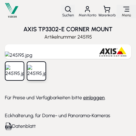
Direkt zum Inhalt
Suchen
Mein Konto
Warenkorb
Menü
AXIS TP3302-E CORNER MOUNT
Artikelnummer
245195
View larger image
View larger image
Für Preise und Verfügbarkeiten bitte
einloggen
.
Eckhalterung, für Dome- und Panorama-Kameras
Datenblatt