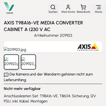
Direkt zum Inhalt
Suchen
Mein Konto
Warenkorb
Menü
AXIS T98A16-VE MEDIA CONVERTER
CABINET A (230 V AC
Artikelnummer
209923
View larger image
View larger image
Die Kamera und der Wandarm gehören nicht zum
Lieferumfang
Nicht mehr verfügbar
Anschlusskasten Set: T98A16-VE, T8604, Sicherung, 12V
PSU, inkl. Kabel, Montagen