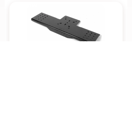
ENTFALLEN
Raytec DB2
Artikelnummer: 98094
Halterung, für Montage auf Schwenk-/ Neigekopf, für zwei
Raytec LED Scheinwerfer
Preis nicht mehr verfügbar
Dieser Artikel steht nicht mehr zur Verfügung