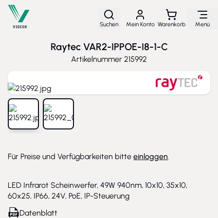
Direkt zum Inhalt
Suchen
Mein Konto
Warenkorb
Menü
Raytec VAR2-IPPOE-I8-1-C
Artikelnummer
215992
View larger image
View larger image
Für Preise und Verfügbarkeiten bitte
einloggen
.
LED Infrarot Scheinwerfer, 49W 940nm, 10x10, 35x10,
60x25, IP66, 24V, PoE, IP-Steuerung
Datenblatt