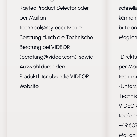
Raytec
Product Selector
oder
schnell
per Mail an
können,
technical@rayteccctv.com
.
bitte a
Beratung durch die Technische
Möglich
Beratung bei VIDEOR
(
beratung@videor.com
), sowie
• Direk
Auswahl durch den
per Mai
Produktfilter über die VIDEOR
technic
Website
• Unter
Technis
VIDEOR 
telefon
+49 607
Mail an