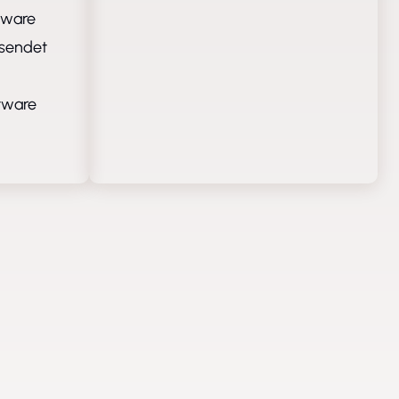
tware
esendet
tware