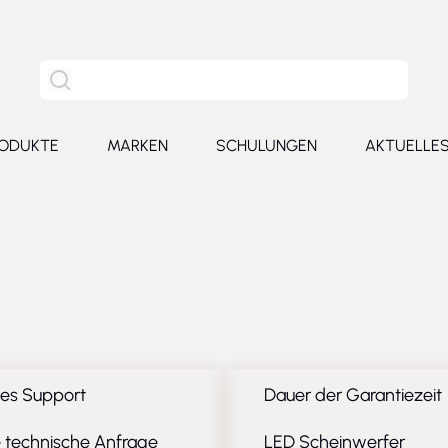
Site Suche
ODUKTE
MARKEN
SCHULUNGEN
AKTUELLE
for Leistungen
Toggle submenu for Produkte
Toggle submenu for Marken
Toggle submenu for Schu
Toggl
les Support
Dauer der Garantiezeit
 technische Anfrage
LED Scheinwerfer