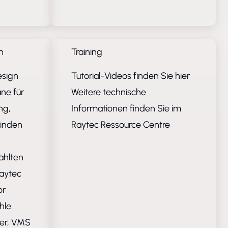
n
Training
esign
Tutorial-Videos finden Sie
hier
äne für
Weitere technische
ng,
Informationen finden Sie im
finden
Raytec Ressource Centre
ählten
Raytec
or
le.
ser, VMS