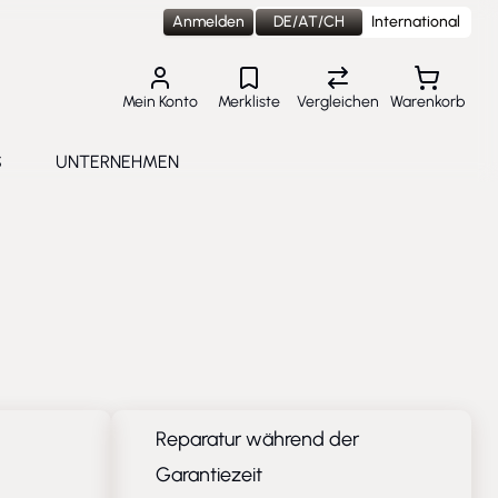
Anmelden
DE/AT/CH
International
Mein Konto
Merkliste
Vergleichen
Warenkorb
S
UNTERNEHMEN
lungen
e submenu for Aktuelles
Toggle submenu for Unternehmen
Reparatur während der
Garantiezeit