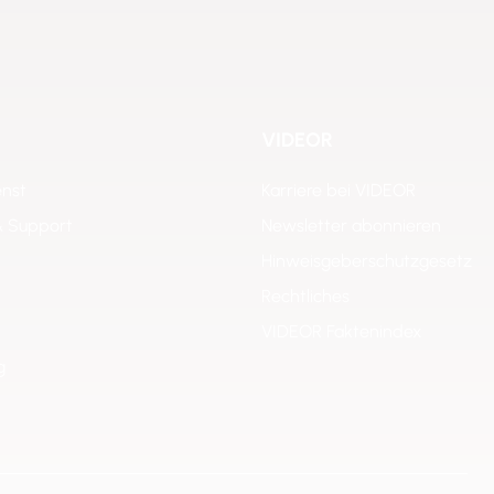
VIDEOR
enst
Karriere bei VIDEOR
& Support
Newsletter abonnieren
Hinweisgeberschutzgesetz
Rechtliches
VIDEOR Faktenindex
g