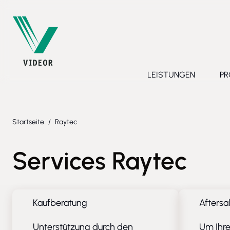
Direkt zum Inhalt
LEISTUNGEN
PR
Toggle submenu 
Startseite
/
Raytec
Services Raytec
Kaufberatung
Aftersa
Unterstützung durch den
Um Ihre