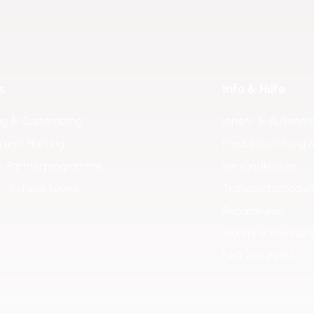
s
Info & Hilfe
ng & Customizing
Innen- & Außendi
 und Planung
Produktberatung 
er Partnerprogramme
Versandkosten
er-Service Levels
Transportschäden
Reparaturen
Warenrücksendun
FAQ ZUGFeRD