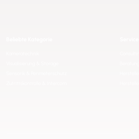
Beliebte Kategorie
Service
Kameratechnik
Consulti
Visualisierung & Storage
Beratung
Sensorik & Perimeterschutz
Herstell
Zutrittskontrolle & Intercom
Herstell