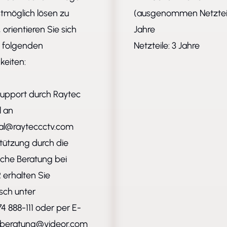
stmöglich lösen zu
(ausgenommen Netzteil
 orientieren Sie sich
Jahre
n folgenden
Netzteile: 3 Jahre
keiten:
tsupport durch Raytec
l an
al@rayteccctv.com
stützung durch die
che Beratung bei
erhalten Sie
isch unter
4 888-111 oder per E-
beratung@videor.com