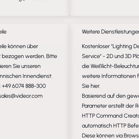
ile
Weitere Dienstleistunge
eile können über
Kostenloser "Lighting D
 bezogen werden. Bitte
Service" - 2D und 3D Pl
ieren Sie unseren
die Weißlicht-Beleuchtu
nischen Innendienst:
weitere Informationen 
: +49 6074 888-300
Sie
hier
.
sales@videor.com
Basierend auf den gew
Parameter erstellt der 
HTTP Command Creat
automatisch HTTP Befeh
Diese können via Brow