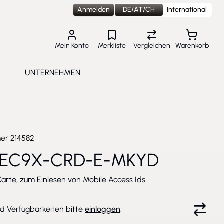
Anmelden
DE/AT/CH
International
Mein Konto
Merkliste
Vergleichen
Warenkorb
S
UNTERNEHMEN
lungen
e submenu for Aktuelles
Toggle submenu for Unternehmen
mer
214582
SEC9X-CRD-E-MKYD
arte, zum Einlesen von Mobile Access Ids
nd Verfügbarkeiten bitte
einloggen
.