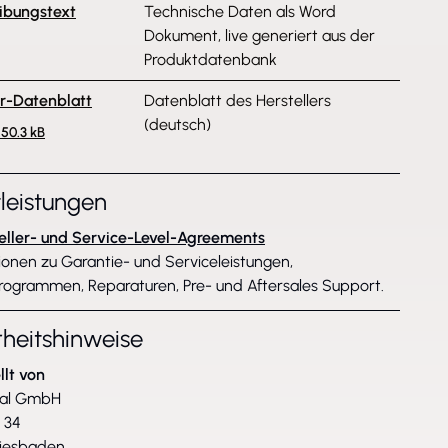
ibungstext
Technische Daten als Word
Dokument, live generiert aus der
Produktdatenbank
er-Datenblatt
Datenblatt des Herstellers
(deutsch)
250.3 kB
tleistungen
eller- und Service-Level-Agreements
ionen zu Garantie- und Serviceleistungen,
rogrammen, Reparaturen, Pre- und Aftersales Support.
rheitshinweise
llt von
bal GmbH
. 34
iesbaden