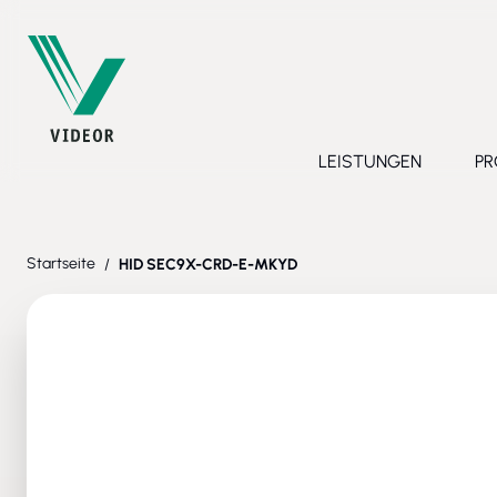
Direkt zum Inhalt
LEISTUNGEN
PR
Toggle submenu 
Startseite
/
HID SEC9X-CRD-E-MKYD