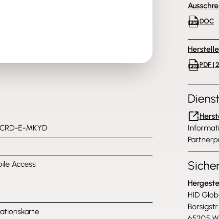
Ausschre
DOC
Herstell
PDF | 
Diens
Herst
-CRD-E-MKYD
Informat
Partnerp
Siche
ile Access
Hergeste
HID Glo
Borsigstr
rationskarte
65205 W