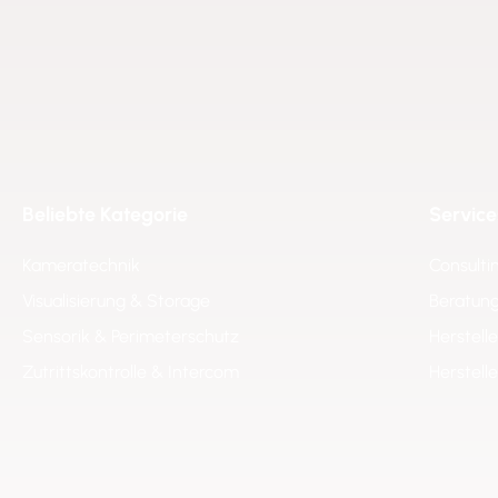
Beliebte Kategorie
Service
Kameratechnik
Consulti
Visualisierung & Storage
Beratung
Sensorik & Perimeterschutz
Herstell
Zutrittskontrolle & Intercom
Herstell