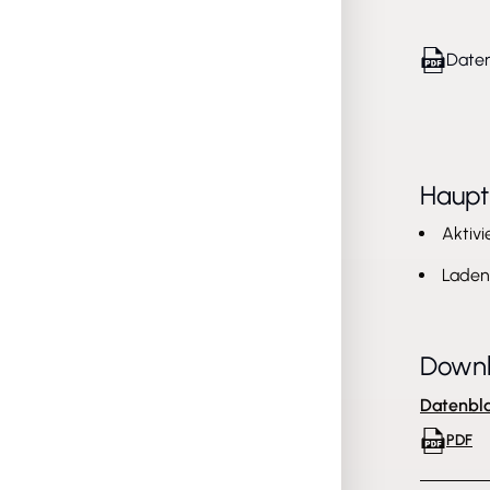
Daten
Haup
Aktivi
Laden 
Down
Datenbla
PDF