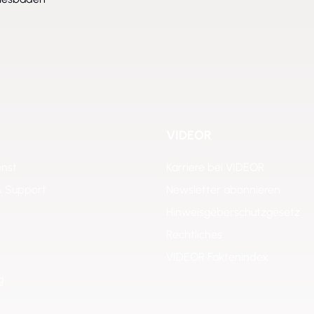
VIDEOR
enst
Karriere bei VIDEOR
& Support
Newsletter abonnieren
Hinweisgeberschutzgesetz
Rechtliches
VIDEOR Faktenindex
g