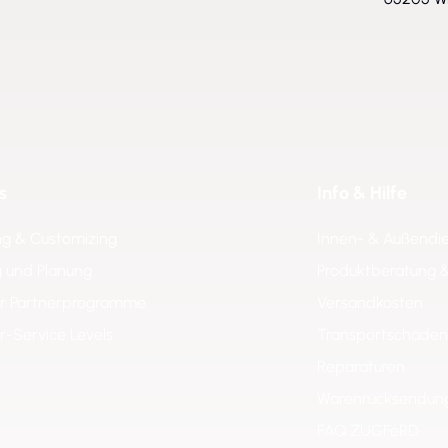
s
Info & Hilfe
ng & Customizing
Innen- & Außendi
 und Planung
Produktberatung 
er Partnerprogramme
Versandkosten
er-Service Levels
Transportschäden
Reparaturen
Warenrücksendun
FAQ ZUGFeRD