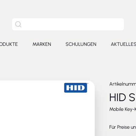
Site Suche
ODUKTE
MARKEN
SCHULUNGEN
AKTUELLE
for Leistungen
Toggle submenu for Produkte
Toggle submenu for Marken
Toggle submenu for Schu
Toggl
Artikelnum
HID 
Mobile Key-K
Für Preise u