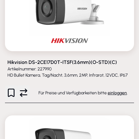
Hikvision DS-2CE17D0T-IT5F(3.6mm)(O-STD)(C)
Artikelnummer: 227990
HD Bullet Kamera, Tag/Nacht, 3,6mm, 2MP, Infrarot, 12VDC, IP67
Für Preise und Verfügbarkeiten bitte
einloggen
.