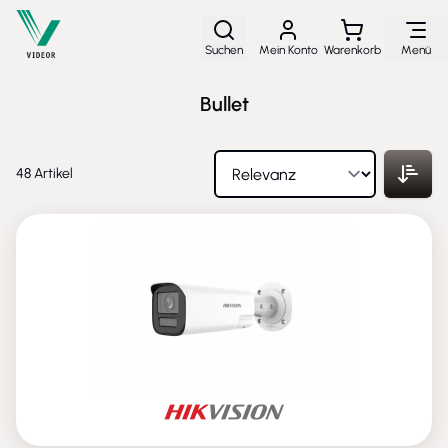
Direkt zum Inhalt
Suchen
Mein Konto
Warenkorb
Menü
Bullet
48
Artikel
NEU