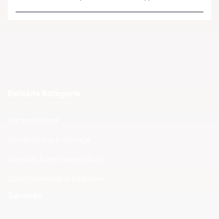
Beliebte Kategorie
Kameratechnik
Visualisierung & Storage
Sensorik & Perimeterschutz
Zutrittskontrolle & Intercom
Services