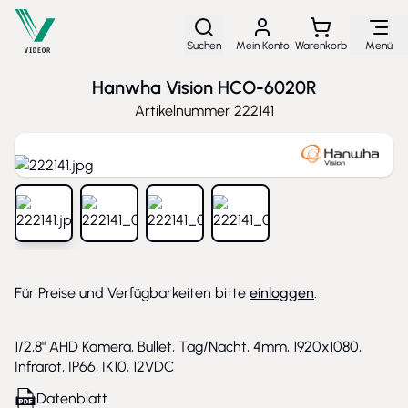
Direkt zum Inhalt
Suchen
Mein Konto
Warenkorb
Menü
Hanwha Vision HCO-6020R
Artikelnummer
222141
View larger image
View larger image
View larger image
View larger image
Für Preise und Verfügbarkeiten bitte
einloggen
.
1/2,8" AHD Kamera, Bullet, Tag/Nacht, 4mm, 1920x1080,
Infrarot, IP66, IK10, 12VDC
Datenblatt