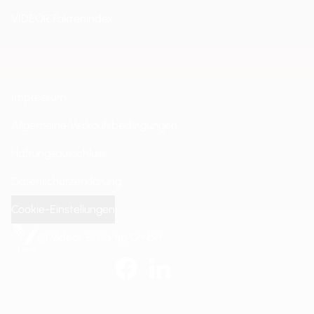
VIDEOR Faktenindex
Impressum
Allgemeine Verkaufsbedingungen
Haftungsausschluss
Datenschutzerklärung
Cookie-Einstellungen
© Videor E. Hartig GmbH