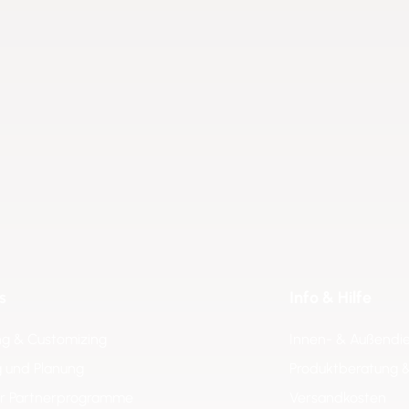
s
Info & Hilfe
ng & Customizing
Innen- & Außendi
 und Planung
Produktberatung 
er Partnerprogramme
Versandkosten