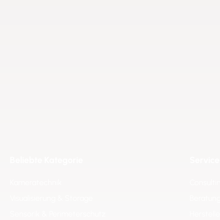
Beliebte Kategorie
Service
Kameratechnik
Consulti
Visualisierung & Storage
Beratung
Sensorik & Perimeterschutz
Herstell