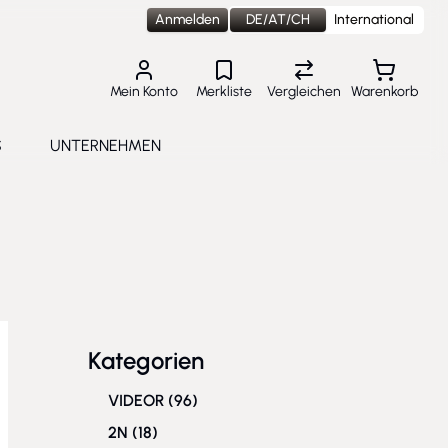
Anmelden
DE/AT/CH
International
Mein Konto
Merkliste
Vergleichen
Warenkorb
S
UNTERNEHMEN
lungen
e submenu for Aktuelles
Toggle submenu for Unternehmen
Kategorien
VIDEOR
(96)
2N
(18)