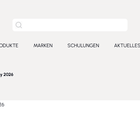
Site Suche
ODUKTE
MARKEN
SCHULUNGEN
AKTUELLE
for Leistungen
Toggle submenu for Produkte
Toggle submenu for Marken
Toggle submenu for Schu
Toggl
y 2026
26