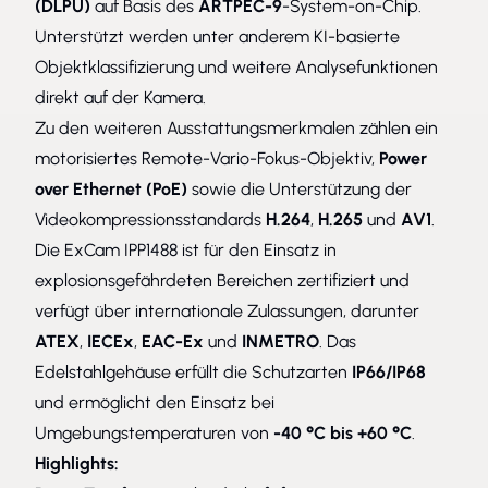
(DLPU)
auf Basis des
ARTPEC-9
-System-on-Chip.
Unterstützt werden unter anderem KI-basierte
Objektklassifizierung und weitere Analysefunktionen
direkt auf der Kamera.
Zu den weiteren Ausstattungsmerkmalen zählen ein
motorisiertes Remote-Vario-Fokus-Objektiv,
Power
over Ethernet (PoE)
sowie die Unterstützung der
Videokompressionsstandards
H.264
,
H.265
und
AV1
.
Die ExCam IPP1488 ist für den Einsatz in
explosionsgefährdeten Bereichen zertifiziert und
verfügt über internationale Zulassungen, darunter
ATEX
,
IECEx
,
EAC-Ex
und
INMETRO
. Das
Edelstahlgehäuse erfüllt die Schutzarten
IP66/IP68
und ermöglicht den Einsatz bei
Umgebungstemperaturen von
-40 °C bis +60 °C
.
Highlights: