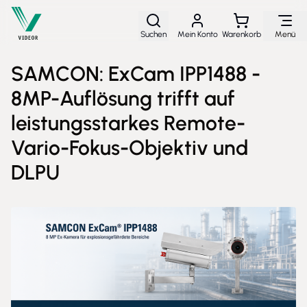
Direkt zum Inhalt
Suchen
Mein Konto
Warenkorb
Menü
SAMCON: ExCam IPP1488 -
8MP-Auflösung trifft auf
leistungsstarkes Remote-
Vario-Fokus-Objektiv und
DLPU