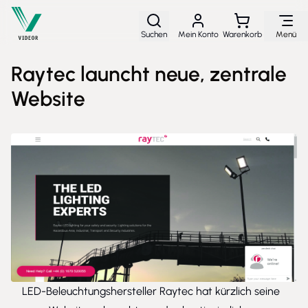
Direkt zum Inhalt
Suchen
Mein Konto
Warenkorb
Menü
Raytec launcht neue, zentrale
Website
LED-Beleuchtungshersteller Raytec hat kürzlich seine