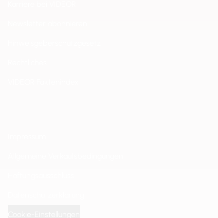
Karriere bei VIDEOR
Newsletter abonnieren
Hinweisgeberschutzgesetz
Rechtliches
VIDEOR Faktenindex
Impressum
Allgemeine Verkaufsbedingungen
Haftungsausschluss
Datenschutzerklärung
Cookie-Einstellungen