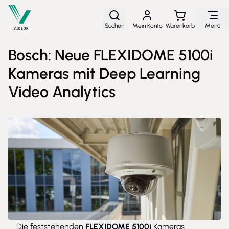
Direkt zum Inhalt
Suchen
Mein Konto
Warenkorb
Menü
Bosch: Neue FLEXIDOME 5100i
Kameras mit Deep Learning
Video Analytics
Die feststehenden
FLEXIDOME 5100i
Kameras