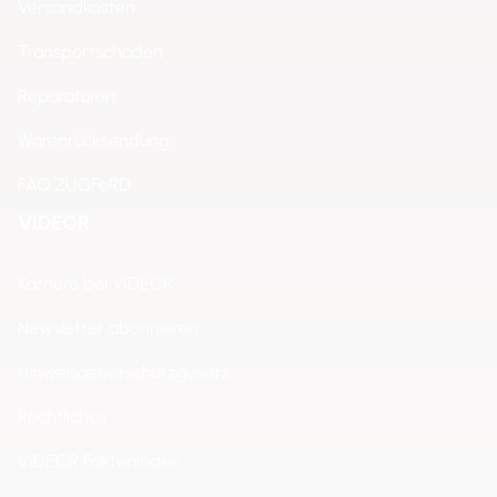
Versandkosten
Transportschäden
Reparaturen
Warenrücksendung
FAQ ZUGFeRD
VIDEOR
Karriere bei VIDEOR
Newsletter abonnieren
Hinweisgeberschutzgesetz
Rechtliches
VIDEOR Faktenindex