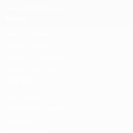
Zutrittskontrolle & Intercom
Services
Consulting & Customizing
Beratung und Planung
Hersteller Partnerprogramme
Hersteller-Service Levels
Info & Hilfe
Innen- & Außendienst
Produktberatung & Support
Versandkosten
Transportschäden