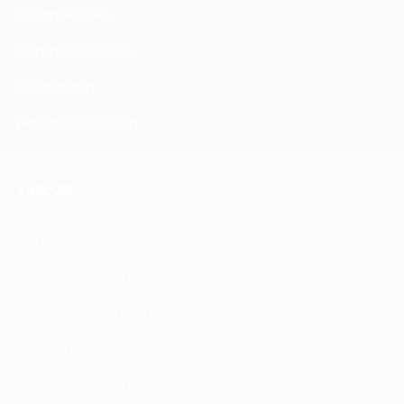
Versandkosten
Transportschäden
Reparaturen
Warenrücksendung
FAQ ZUGFeRD
VIDEOR
Karriere bei VIDEOR
Newsletter abonnieren
Hinweisgeberschutzgesetz
Rechtliches
VIDEOR Faktenindex