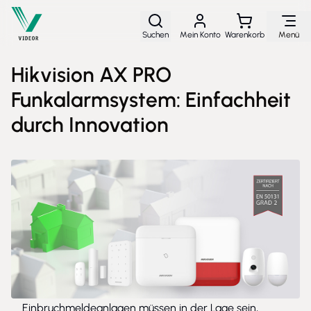
Direkt zum Inhalt
Suchen
Mein Konto
Warenkorb
Menü
Hikvision AX PRO
Funkalarmsystem: Einfachheit
durch Innovation
Einbruchmeldeanlagen müssen in der Lage sein,