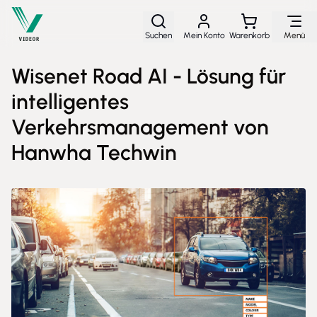
Direkt zum Inhalt
Suchen
Mein Konto
Warenkorb
Menü
Wisenet Road AI - Lösung für
intelligentes
Verkehrsmanagement von
Hanwha Techwin