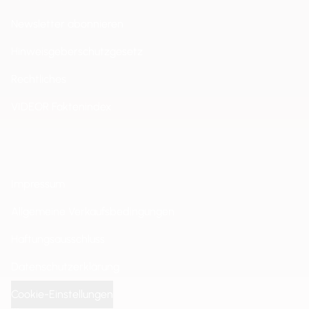
Newsletter abonnieren
Hinweisgeberschutzgesetz
Rechtliches
VIDEOR Faktenindex
Impressum
Allgemeine Verkaufsbedingungen
Haftungsausschluss
Datenschutzerklärung
Cookie-Einstellungen