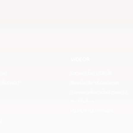
VIDEOR
enst
Karriere bei VIDEOR
& Support
Newsletter abonnieren
Hinweisgeberschutzgesetz
Rechtliches
VIDEOR Faktenindex
g