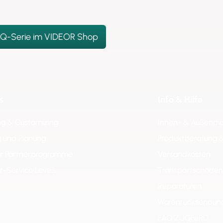
 Q-Serie im VIDEOR Shop
s
Info & Hilfe
ng & Customizing
Innen- & Außendi
 und Planung
Produktberatung 
er Partnerprogramme
Versandkosten
er-Service Levels
Transportschäden
Reparaturen
Warenrücksendun
FAQ ZUGFeRD