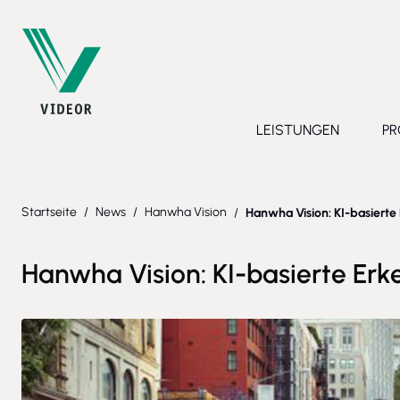
Direkt zum Inhalt
LEISTUNGEN
PR
Toggle submenu 
Startseite
/
News
/
Hanwha Vision
/
Hanwha Vision: KI-basierte 
Hanwha Vision: KI-basierte Erk