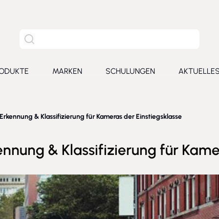
Site Suche
ODUKTE
MARKEN
SCHULUNGEN
AKTUELLE
for Leistungen
Toggle submenu for Produkte
Toggle submenu for Marken
Toggle submenu for Schu
Toggl
Erkennung & Klassifizierung für Kameras der Einstiegsklasse
ennung & Klassifizierung für Kame