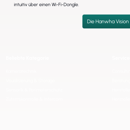
intuitiv über einen Wi-Fi-Dongle.
Die Hanwha Vision
Beliebte Kategorie
Service
Kameratechnik
Consulti
Visualisierung & Storage
Beratung
Sensorik & Perimeterschutz
Herstell
Zutrittskontrolle & Intercom
Herstell