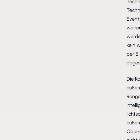
Techn
Techn
Event
weite
werde
kein 
per E-
abges
Die K
außer
Range
intel
licht
außer
Objekt