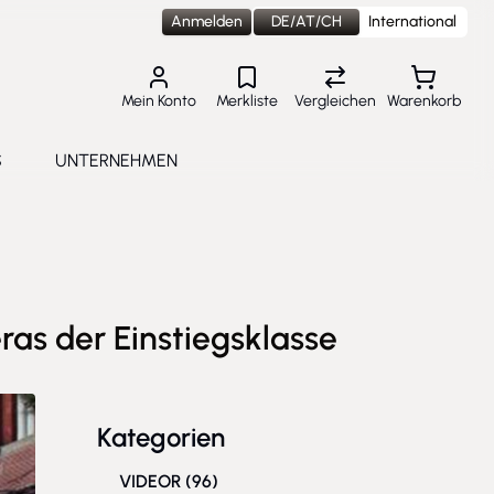
Anmelden
DE/AT/CH
International
Mein Konto
Merkliste
Vergleichen
Warenkorb
S
UNTERNEHMEN
lungen
e submenu for Aktuelles
Toggle submenu for Unternehmen
ras der Einstiegsklasse
Kategorien
VIDEOR
(96)