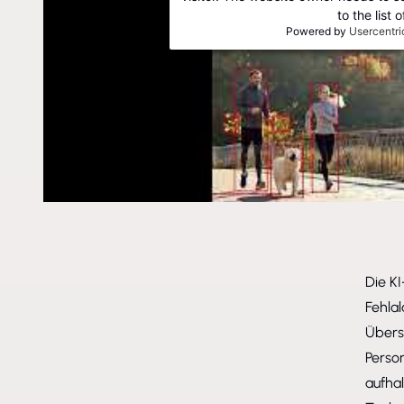
to the list
Powered by
Usercentr
Die K
Fehla
Übers
Perso
aufha