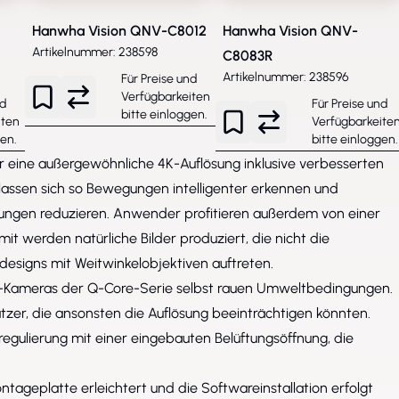
Hanwha Vision QNV-C8012
Hanwha Vision QNV-
Artikelnummer: 238598
C8083R
Artikelnummer: 238596
Für Preise und
Verfügbarkeiten
nd
Für Preise und
bitte
einloggen
.
iten
Verfügbarkeite
gen
.
bitte
einloggen
.
 eine außergewöhnliche 4K-Auflösung inklusive verbesserten
lassen sich so Bewegungen intelligenter erkennen und
ngen reduzieren. Anwender profitieren außerdem von einer
t werden natürliche Bilder produziert, die nicht die
esigns mit Weitwinkelobjektiven auftreten.
KI-Kameras der Q-Core-Serie selbst rauen Umweltbedingungen.
tzer, die ansonsten die Auflösung beeinträchtigen könnten.
egulierung mit einer eingebauten Belüftungsöffnung, die
ntageplatte erleichtert und die Softwareinstallation erfolgt