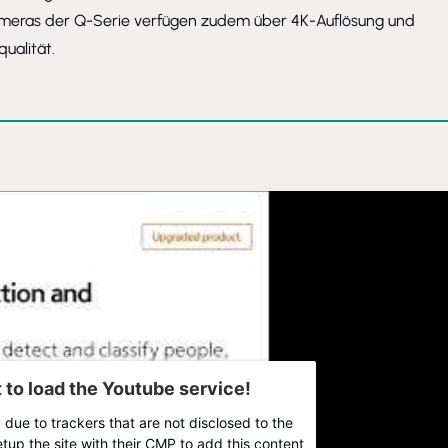
ameras der
Q-Serie
verfügen zudem über 4K-Auflösung und
ualität.
to load the Youtube service!
 due to trackers that are not disclosed to the
tup the site with their CMP to add this content