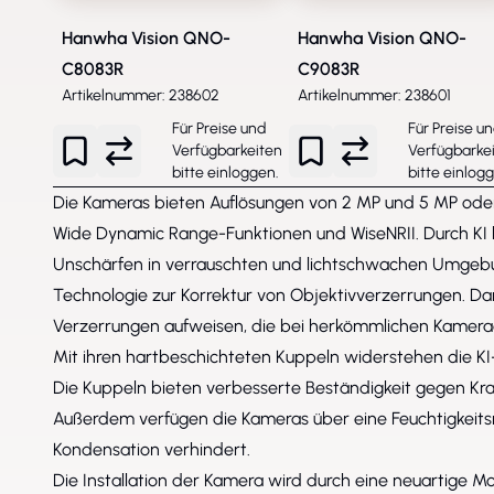
Hanwha Vision QNO-
Hanwha Vision QNO-
C8083R
C9083R
Artikelnummer: 238602
Artikelnummer: 238601
Für Preise und
Für Preise u
Verfügbarkeiten
Verfügbarke
bitte
einloggen
.
bitte
einlog
Die Kameras bieten Auflösungen von 2 MP und 5 MP oder
Wide Dynamic Range-Funktionen und WiseNRII. Durch KI 
Unschärfen in verrauschten und lichtschwachen Umgebu
Technologie zur Korrektur von Objektivverzerrungen. Dami
Verzerrungen aufweisen, die bei herkömmlichen Kamerad
Mit ihren hartbeschichteten Kuppeln widerstehen die 
Die Kuppeln bieten verbesserte Beständigkeit gegen Kra
Außerdem verfügen die Kameras über eine Feuchtigkeitsr
Kondensation verhindert.
Die Installation der Kamera wird durch eine neuartige Mo