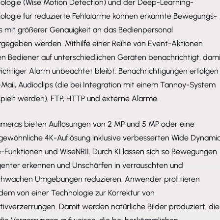
ologie (Wise Motion Detection) und der Deep-Learning-
ologie für reduzierte Fehlalarme können erkannte Bewegungs-
s mit größerer Genauigkeit an das Bedienpersonal
rgegeben werden. Mithilfe einer Reihe von Event-Aktionen
n Bediener auf unterschiedlichen Geräten benachrichtigt, dami
wichtiger Alarm unbeachtet bleibt. Benachrichtigungen erfolgen
Mail, Audioclips (die bei Integration mit einem Tannoy-System
pielt werden), FTP, HTTP und externe Alarme.
ameras bieten Auflösungen von 2 MP und 5 MP oder eine
gewöhnliche 4K-Auflösung inklusive verbesserten Wide Dynami
-Funktionen und WiseNRII. Durch KI lassen sich so Bewegungen
ligenter erkennen und Unschärfen in verrauschten und
schwachen Umgebungen reduzieren. Anwender profitieren
dem von einer Technologie zur Korrektur von
ivverzerrungen. Damit werden natürliche Bilder produziert, die