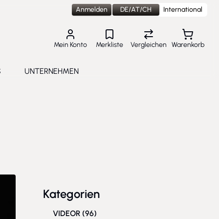
Anmelden
DE/AT/CH
International
Mein Konto
Merkliste
Vergleichen
Warenkorb
S
UNTERNEHMEN
lungen
e submenu for Aktuelles
Toggle submenu for Unternehmen
Kategorien
VIDEOR
(96)