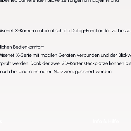
nkelbetrieb auftretenden Bildverzerrungen am Objektivrand
e Wisenet X-Kamera automatisch die Defog-Function für verbesse
zlichen Bedienkomfort
isenet X-Serie mit mobilen Geräten verbunden und der Blickw
rprüft werden. Dank der zwei SD-Kartensteckplätze können bis
auch bei einem instabilen Netzwerk gesichert werden.
s
Info & Hilfe