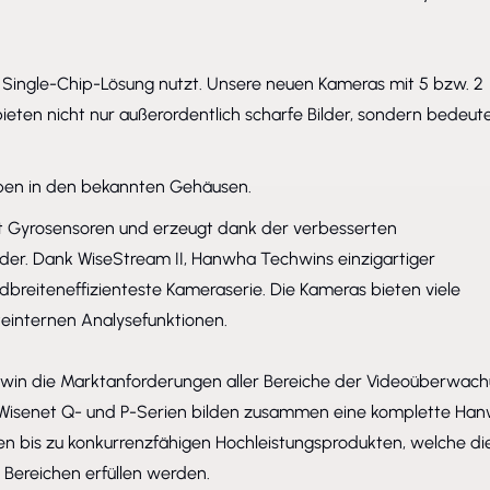
se Single-Chip-Lösung nutzt. Unsere neuen Kameras mit 5 bzw. 2
ieten nicht nur außerordentlich scharfe Bilder, sondern bedeu
mit Gyrosensoren und erzeugt dank der verbesserten
lder. Dank WiseStream II, Hanwha Techwins einzigartiger
dbreiteneffizienteste Kameraserie. Die Kameras bieten viele
äteinternen Analysefunktionen.
hwin die Marktanforderungen aller Bereiche der Videoüberwach
n Wisenet Q- und P-Serien bilden zusammen eine komplette Ha
en bis zu konkurrenzfähigen Hochleistungsprodukten, welche di
 Bereichen erfüllen werden.