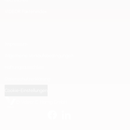
VIDEOR Faktenindex
Impressum
Allgemeine Verkaufsbedingungen
Haftungsausschluss
Datenschutzerklärung
Cookie-Einstellungen
© Videor E. Hartig GmbH