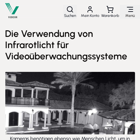
Direkt zum Inhalt
Suchen
Mein Konto
Warenkorb
Menü
Die Verwendung von
Infrarotlicht für
Videoüberwachungssysteme
Kameras benötigen ebenso wie Menschen Licht, um in