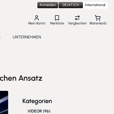
Anmelden
DE/AT/CH
International
Mein Konto
Merkliste
Vergleichen
Warenkorb
S
UNTERNEHMEN
lungen
e submenu for Aktuelles
Toggle submenu for Unternehmen
ischen Ansatz
Kategorien
VIDEOR
(96)