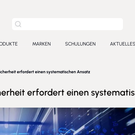
Site Suche
ODUKTE
MARKEN
SCHULUNGEN
AKTUELLE
for Leistungen
Toggle submenu for Produkte
Toggle submenu for Marken
Toggle submenu for Schu
Toggl
Sicherheit erfordert einen systematischen Ansatz
herheit erfordert einen systemat