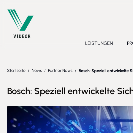
Direkt zum Inhalt
LEISTUNGEN
PR
Toggle submenu 
Startseite
/
News
/
Partner News
/
Bosch: Speziell entwickelte 
Bosch: Speziell entwickelte Sic