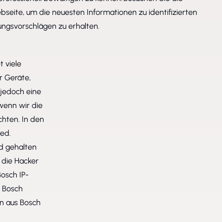
eite, um die neuesten Informationen zu identifizierten
ungsvorschlägen zu erhalten.
t viele
r Geräte,
 jedoch eine
wenn wir die
hten. In den
ied.
d gehalten
 die Hacker
osch IP-
 Bosch
on aus Bosch