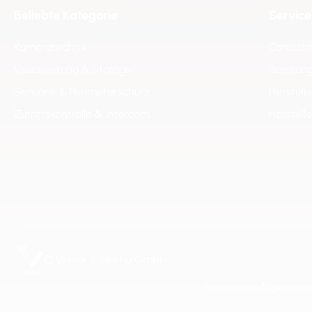
Beliebte Kategorie
Service
Kameratechnik
Consulti
Visualisierung & Storage
Beratung
Sensorik & Perimeterschutz
Herstell
Zutrittskontrolle & Intercom
Herstell
© Videor E. Hartig GmbH
Impressum
Allgemein