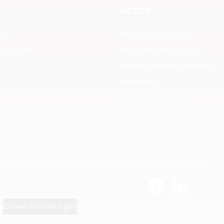
VIDEOR
enst
Karriere bei VIDEOR
& Support
Newsletter abonnieren
Hinweisgeberschutzgesetz
Rechtliches
VIDEOR Faktenindex
g
g
Cookie-Einstellungen