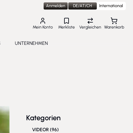
Anmelden
DE/AT/CH
International
Mein Konto
Merkliste
Vergleichen
Warenkorb
S
UNTERNEHMEN
lungen
e submenu for Aktuelles
Toggle submenu for Unternehmen
Kategorien
VIDEOR
(96)