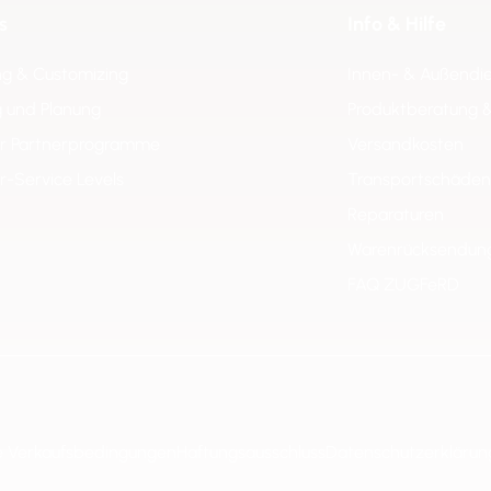
s
Info & Hilfe
ng & Customizing
Innen- & Außendi
 und Planung
Produktberatung 
er Partnerprogramme
Versandkosten
er-Service Levels
Transportschäden
Reparaturen
Warenrücksendun
FAQ ZUGFeRD
e Verkaufsbedingungen
Haftungsausschluss
Datenschutzerklärun