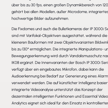
über bis zu 30 fps, einen großen Dynamikbereich von 12
gehört bei allen Modellen, außer Microdome, integriertes
hochwertige Bilder aufzunehmen.
Die Fixdomes und auch die Bulletkameras der IP 3000i S
sind mit Varifokal-Objektiven ausgestattet, während die
kleineren Bauformen mit zwei Objektivvarianten Bildwin
bis zu 130° ermöglichen. Die integrierte Manipulations- u
Bewegungserkennung wird durch Vandalismusschutz na
IK08 ergänzt. Die Innenvarianten der Bosch IP 3000i Ser
verfügt über ein eingebautes Mikrofon, dabei kann die
Audioerkennung bei Bedarf zur Generierung eines Alarm
verwendet werden. Die auf künstlicher Intelligenz basier
integrierte Videoanalyse unterstützt das Konzept der
dezentralen intelligenten Funktionen und Essential Video
Analytics eignet sich ideal für den Einsatz in kontrollierte