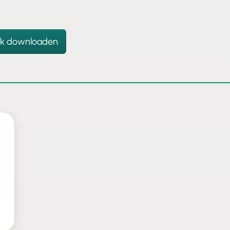
.
fik downloaden