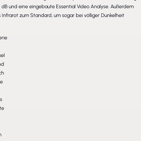
0 dB und eine eingebaute Essential Video Analyse. Außerdem
 Infrarot zum Standard, um sogar bei völliger Dunkelheit
erie
kel
nd
ch
ie
s
te
n