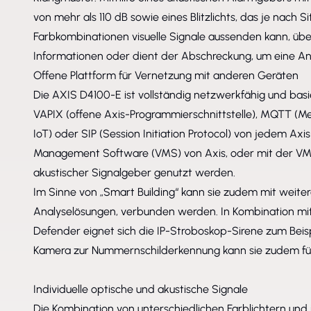
von mehr als 110 dB sowie eines Blitzlichts, das je nach S
Farbkombinationen visuelle Signale aussenden kann, überm
Informationen oder dient der Abschreckung, um eine Anl
Offene Plattform für Vernetzung mit anderen Geräten
Die AXIS D4100-E ist vollständig netzwerkfähig und basie
VAPIX (offene Axis-Programmierschnittstelle), MQTT (Me
IoT) oder SIP (Session Initiation Protocol) von jedem Ax
Management Software (VMS) von Axis, oder mit der VMS
akustischer Signalgeber genutzt werden.
Im Sinne von „Smart Building“ kann sie zudem mit weit
Analyselösungen, verbunden werden. In Kombination mi
Defender eignet sich die IP-Stroboskop-Sirene zum Beispi
Kamera zur Nummernschilderkennung kann sie zudem für
Individuelle optische und akustische Signale
Die Kombination von unterschiedlichen Farblichtern und i