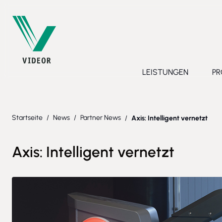
Direkt zum Inhalt
LEISTUNGEN
PR
Toggle submenu 
Startseite
/
News
/
Partner News
/
Axis: Intelligent vernetzt
Axis: Intelligent vernetzt