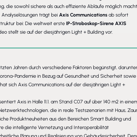
g, die sowohl sichere als auch effiziente Abläufe möglich macht
 Analyselösungen trägt bei
Axis Communications
ab sofort
ruktur bei: Die weltweit erste
IP-Stroboskop-Sirene
AXIS
 stellt sie auf der diesjährigen Light + Building vor.
etzten Jahren durch verschiedene Faktoren begünstigt, darunte
Corona-Pandemie in Bezug auf Gesundheit und Sicherheit sowie
at sich Axis Communications auf der diesjährigen Light +
ntiert Axis in Halle 11.1. am Stand C07 auf über 140 m2 in eine
Netzwerktechnologien, die in reale Testszenarien mit Haus, Zau
reiche Produktneuheiten aus den Bereichen Smart Building und
die intelligente Vernetzung und Interoperabilität
heitliche Planung und Realisierung von Gebäudesicherheit. Den