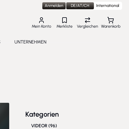
Anmelden
DE/AT/CH
International
Mein Konto
Merkliste
Vergleichen
Warenkorb
S
UNTERNEHMEN
lungen
e submenu for Aktuelles
Toggle submenu for Unternehmen
Kategorien
VIDEOR
(96)