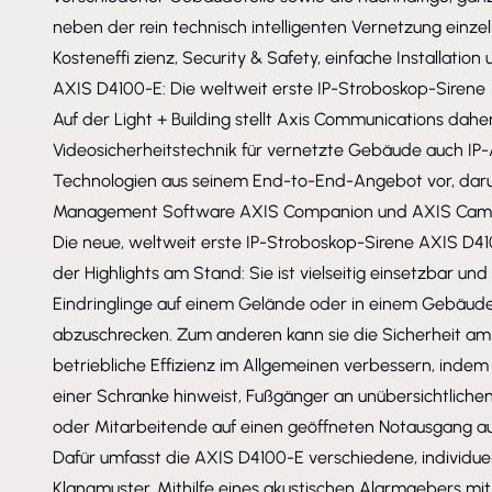
neben der rein technisch intelligenten Vernetzung einze
Kosteneffi zienz, Security & Safety, einfache Installatio
AXIS D4100-E: Die weltweit erste IP-Stroboskop-Sirene
Auf der Light + Building stellt Axis Communications dahe
Videosicherheitstechnik für vernetzte Gebäude auch IP
Technologien aus seinem End-to-End-Angebot vor, darun
Management Software AXIS Companion und AXIS Came
Die neue, weltweit erste IP-Stroboskop-Sirene AXIS D41
der Highlights am Stand: Sie ist vielseitig einsetzbar un
Eindringlinge auf einem Gelände oder in einem Gebäude 
abzuschrecken. Zum anderen kann sie die Sicherheit am 
betriebliche Effizienz im Allgemeinen verbessern, indem 
einer Schranke hinweist, Fußgänger an unübersichtlich
oder Mitarbeitende auf einen geöffneten Notausgang 
Dafür umfasst die AXIS D4100-E verschiedene, individuell
Klangmuster. Mithilfe eines akustischen Alarmgebers mit