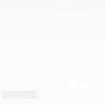
VIDEOR
enst
Karriere bei VIDEOR
& Support
Newsletter abonnieren
Hinweisgeberschutzgesetz
Rechtliches
VIDEOR Faktenindex
g
g
Cookie-Einstellungen