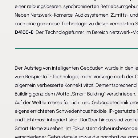
einer reibungsloseren, synchronisierten Betriebsumgebun
Neben Netzwerk-Kameras, Audiosystemen, Zutritts- und
auch eine ganz neue Technologie zu dieser vernetzten St
D4100-E
. Der Technologieführer im Bereich Netzwerk-Video
Der Aufstieg von intelligenten Gebäuden wurde in den l
zum Beispiel IoT-Technologie, mehr Vorsorge nach der 
allgemein verbesserte Konnektivität. Dementsprechend h
Building ganz dem Motto „Smart Building“ verschrieben.
Auf der Weltleitmesse für Licht und Gebäudetechnik präse
eigens errichteten Schwedenhaus flexible, IP-gestützte 
und Lichtmast integriert sind. Darüber hinaus sind zahl
Smart Home zu sehen. Im Fokus steht dabei insbesondere 
verschiedener Gebäudeteile sowie die nachhaltige, ganz