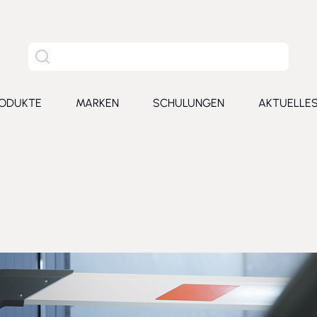
Site Suche
ODUKTE
MARKEN
SCHULUNGEN
AKTUELLE
for Leistungen
Toggle submenu for Produkte
Toggle submenu for Marken
Toggle submenu for Schu
Toggl