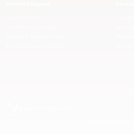
Beliebte Kategorie
Service
Kameratechnik
Consulti
Visualisierung & Storage
Beratung
Sensorik & Perimeterschutz
Herstell
Zutrittskontrolle & Intercom
Herstell
© Videor E. Hartig GmbH
Impressum
Allgemein