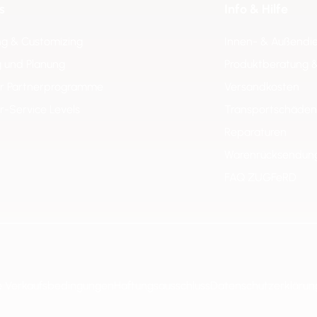
s
Info & Hilfe
ng & Customizing
Innen- & Außendi
 und Planung
Produktberatung 
er Partnerprogramme
Versandkosten
er-Service Levels
Transportschäden
Reparaturen
Warenrücksendun
FAQ ZUGFeRD
e Verkaufsbedingungen
Haftungsausschluss
Datenschutzerklärun