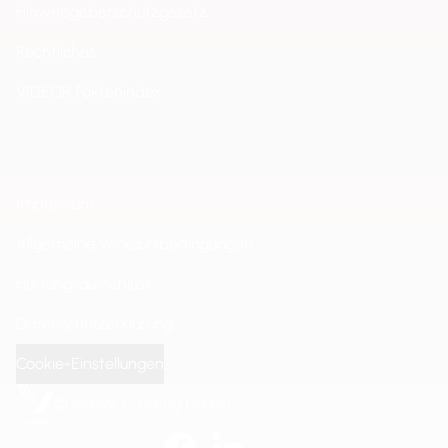
Hinweisgeberschutzgesetz
Rechtliches
VIDEOR Faktenindex
Impressum
Allgemeine Verkaufsbedingungen
Haftungsausschluss
Datenschutzerklärung
Cookie-Einstellungen
© Videor E. Hartig GmbH