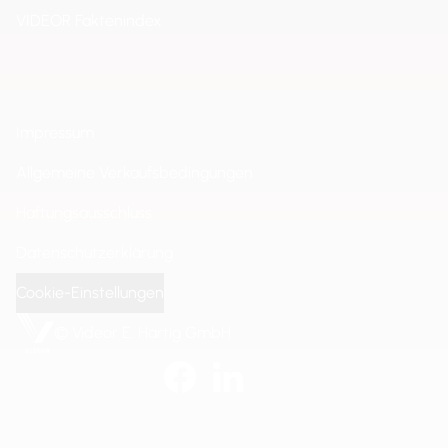
VIDEOR Faktenindex
Impressum
Allgemeine Verkaufsbedingungen
Haftungsausschluss
Datenschutzerklärung
Cookie-Einstellungen
© Videor E. Hartig GmbH