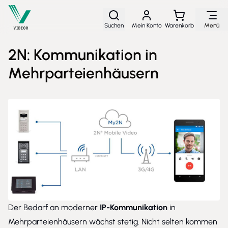
Direkt zum Inhalt
Suchen
Mein Konto
Warenkorb
Menü
2N: Kommunikation in
Mehrparteienhäusern
Der Bedarf an moderner
IP-Kommunikation
in
Mehrparteienhäusern wächst stetig. Nicht selten kommen