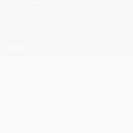
Transportschäden
Reparaturen
Warenrücksendung
FAQ ZUGFeRD
VIDEOR
Karriere bei VIDEOR
Newsletter abonnieren
Hinweisgeberschutzgesetz
Rechtliches
VIDEOR Faktenindex