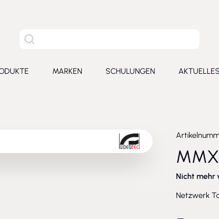
Site Suche
ODUKTE
MARKEN
SCHULUNGEN
AKTUELLE
for Leistungen
Toggle submenu for Produkte
Toggle submenu for Marken
Toggle submenu for Schu
Toggl
Artikelnum
MMX
Nicht mehr 
Netzwerk Ta