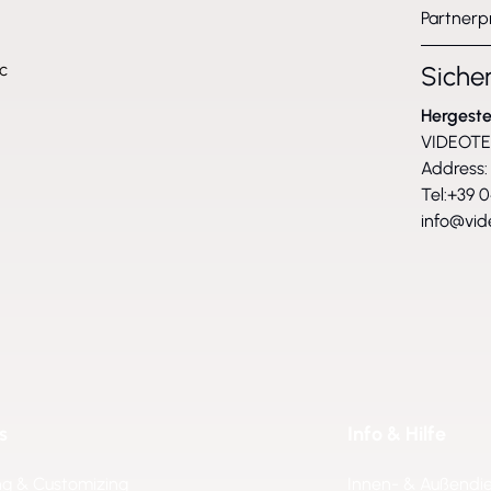
Partnerp
c
Siche
Hergeste
VIDEOTEC 
Address: 
Tel:+39 
info@vid
s
Info & Hilfe
ng & Customizing
Innen- & Außendi