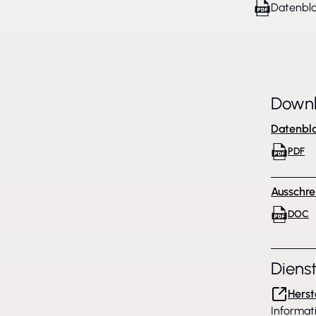
Datenbla
Down
Datenbla
PDF
Ausschre
DOC
Diens
Herst
Informat