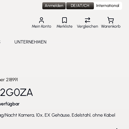
Anmelden
DE/AT/CH
International
Mein Konto
Merkliste
Vergleichen
Warenkorb
S
UNTERNEHMEN
lungen
e submenu for Aktuelles
Toggle submenu for Unternehmen
mer
218991
2G0ZA
verfügbar
g/Nacht Kamera, 10x, EX Gehäuse, Edelstahl, ohne Kabel