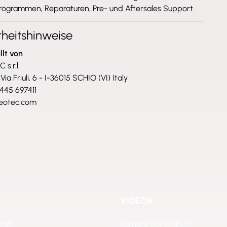
rogrammen, Reparaturen, Pre- und Aftersales Support.
rheitshinweise
llt von
s.r.l.
Via Friuli, 6 - I-36015 SCHIO (VI) Italy
0445 697411
eotec.com
VIDEOR
enst
Karriere bei VIDEOR