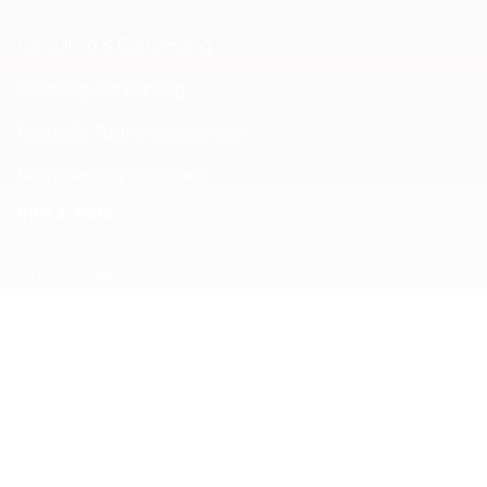
Consulting & Customizing
Beratung und Planung
Hersteller Partnerprogramme
Hersteller-Service Levels
Info & Hilfe
Innen- & Außendienst
Produktberatung & Support
Versandkosten
Transportschäden
Reparaturen