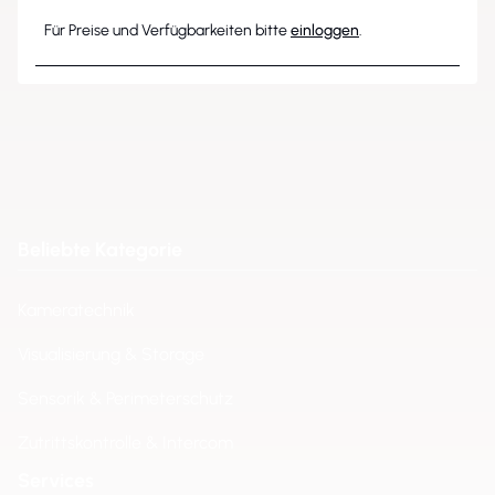
Für Preise und Verfügbarkeiten bitte
einloggen
.
Beliebte Kategorie
Kameratechnik
Visualisierung & Storage
Sensorik & Perimeterschutz
Zutrittskontrolle & Intercom
Services