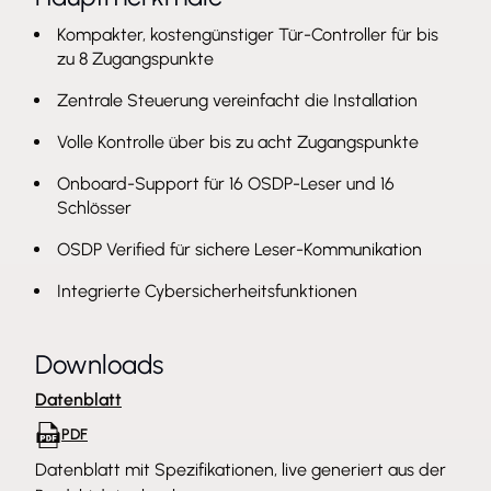
Sicherheitsräumen oder Hauptsteuerräumen. Das
Kompakter, kostengünstiger Tür-Controller für bis
integrierte Sperrkraftmanagement vereinfacht die
zu 8 Zugangspunkte
Installation und minimiert die Komplexität. Darüber
Zentrale Steuerung vereinfacht die Installation
hinaus sind die Steckverbinder farbcodiert für eine
einfache Kabelverwaltung. Dieser leistungsstarke
Volle Kontrolle über bis zu acht Zugangspunkte
All-in-One-Multi-Tür-Controller bietet eine
Onboard-Support für 16 OSDP-Leser und 16
vollständige Steuerung für bis zu acht
Schlösser
Zugangspunkte mit Onboard-Unterstützung für bis
OSDP Verified für sichere Leser-Kommunikation
zu 16 OSDP-Leser und 16 leistungsstarke Schlösser.
Kompakt und skalierbar
Integrierte Cybersicherheitsfunktionen
Dieses kompakte Barebone-Gerät bietet eine
kleinere Stellfläche als die meisten Netzwerk-Tür-
Downloads
Controller auf dem Markt. Es ist für die zentrale
Datenblatt
Installation mit Schränken von Axis und von
PDF
Drittanbietern konzipiert. Dieser skalierbare und
Datenblatt mit Spezifikationen, live generiert aus der
zukunftssichere Netzwerk-Tür-Controller