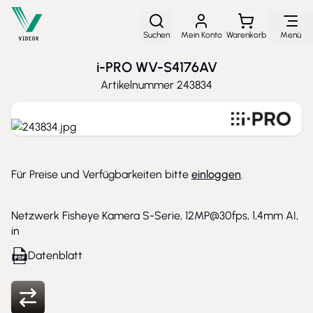
Direkt zum Inhalt
Suchen
Mein Konto
Warenkorb
Menü
i-PRO WV-S4176AV
Artikelnummer
243834
Für Preise und Verfügbarkeiten bitte
einloggen
.
Netzwerk Fisheye Kamera S-Serie, 12MP@30fps, 1,4mm AI,
in
Datenblatt