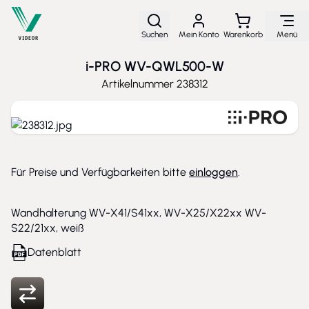
Direkt zum Inhalt
Suchen
Mein Konto
Warenkorb
Menü
i-PRO WV-QWL500-W
Artikelnummer
238312
Für Preise und Verfügbarkeiten bitte
einloggen
.
Wandhalterung WV-X41/S41xx, WV-X25/X22xx WV-
S22/21xx, weiß
Datenblatt