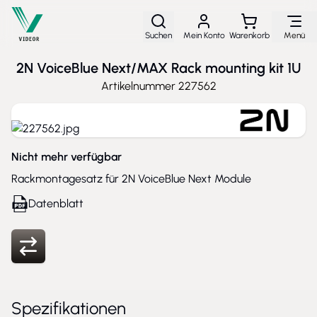
Direkt zum Inhalt
Suchen
Mein Konto
Warenkorb
Menü
2N VoiceBlue Next/MAX Rack mounting kit 1U
Artikelnummer
227562
Nicht mehr verfügbar
Rackmontagesatz für 2N VoiceBlue Next Module
Datenblatt
Spezifikationen