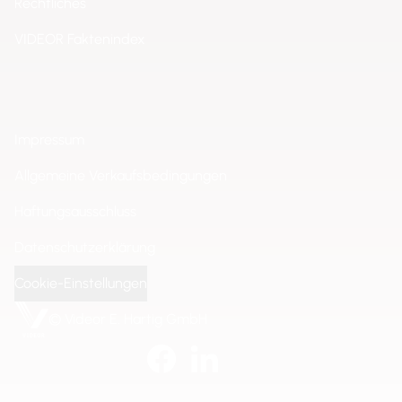
Rechtliches
VIDEOR Faktenindex
Impressum
Allgemeine Verkaufsbedingungen
Haftungsausschluss
Datenschutzerklärung
Cookie-Einstellungen
© Videor E. Hartig GmbH