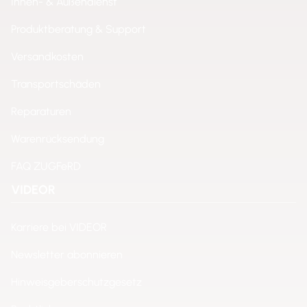
Innen- & Außendienst
Produktberatung & Support
Versandkosten
Transportschäden
Reparaturen
Warenrücksendung
FAQ ZUGFeRD
VIDEOR
Karriere bei VIDEOR
Newsletter abonnieren
Hinweisgeberschutzgesetz