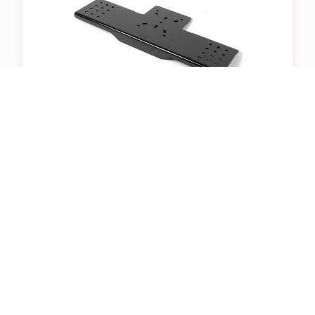
Raytec DB2
Artikelnummer: 98094
Halterung, für Montage auf Schwenk-/ Neigekopf, für zwei
Raytec LED Scheinwerfer
Preis nicht mehr verfügbar
Dieser Artikel steht nicht mehr zur Verfügung