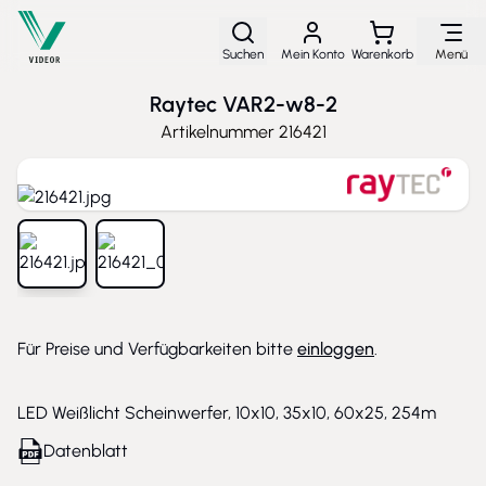
Direkt zum Inhalt
Suchen
Mein Konto
Warenkorb
Menü
Raytec VAR2-w8-2
Artikelnummer
216421
View larger image
View larger image
Für Preise und Verfügbarkeiten bitte
einloggen
.
LED Weißlicht Scheinwerfer, 10x10, 35x10, 60x25, 254m
Datenblatt